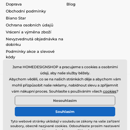
Doprava
Blog
Obchodní podmínky
Biano Star
Ochrana osobních údajů
Vrácení a výměna zboží
Nevyzvednutá objednávka na
dobírku
Podmínky akce a slevové
kódy
Reklamace
Jsme HOMEDESIGNSHOP a pracujeme s cookies a osobními
údaji, aby naše služby běžely.
Abychom věděli, co se na našich stránkách děje a abychom vám
mohli přizpůsobit naše reklamy, nabídnout slevu a zpříjemnit
vám nákupní proces. Souhlasíte s používáním všech
cookies
?
Nesouhlasím
Souhlasím
Tyto webové stránky ukládají v souladu se zákony na vaše zařízení
soubory, obecně nazývané cookies. Odsouhlaste prosím nastavení
© 2026 www.homedesignshop.cz ⦁ E-shop vytvořila
SIMPLIA.cz