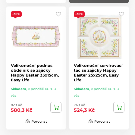
-30%
-30%
Velikonoční podnos
Velikonoční servírovací
obdélník se zajíčky
tác se zajíčky Happy
Happy Easter 35x15cm,
Easter 25x25cm, Easy
Easy Life
Life
Skladem
,
v pondělí 10. 8. u
Skladem
,
v pondělí 10. 8. u
vás
vás
829 Kč
749 Kč
580,3 Kč
524,3 Kč
Porovnat
Porovnat