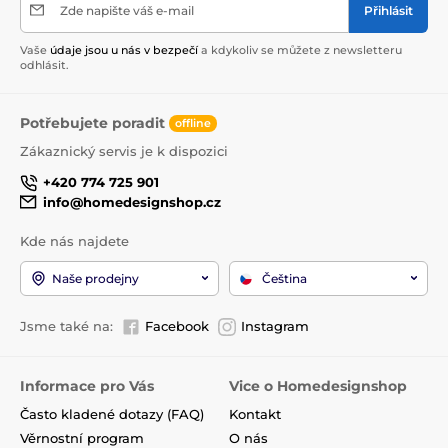
Zde napište váš e-mail
Přihlásit
Vaše
údaje jsou u nás v bezpečí
a kdykoliv se můžete z newsletteru
odhlásit.
Potřebujete poradit
offline
Zákaznický servis je k dispozici
+420 774 725 901
info@homedesignshop.cz
Kde nás najdete
Naše prodejny
Čeština
Jsme také na:
Facebook
Instagram
Informace pro Vás
Vice o Homedesignshop
Často kladené dotazy (FAQ)
Kontakt
Věrnostní program
O nás