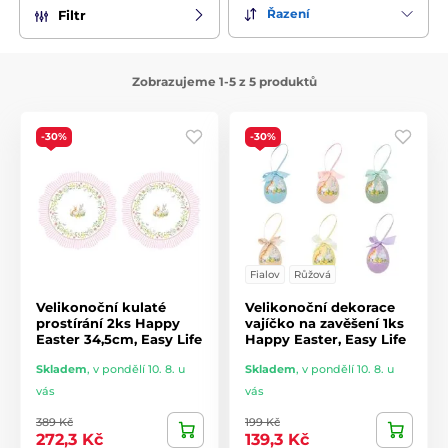
vašem stole vytvořil dokonalou velikonoční atmosféru.
Řazení
Filtr
Díky vysoké kvalitě zpracování a krásnému designu je
kolekce Happy Easter ideální nejen pro vaši domácnost, ale
Zobrazujeme 1-5 z 5 produktů
také jako originální dárek pro vaše blízké. Přivítejte jaro s
radostí a nechte své Velikonoce rozkvést s kolekcí Happy
Easter od Easy Life!
-30%
-30%
Fialov
Růžová
Velikonoční kulaté
Velikonoční dekorace
prostírání 2ks Happy
vajíčko na zavěšení 1ks
Easter 34,5cm, Easy Life
Happy Easter, Easy Life
Skladem
,
v pondělí 10. 8. u
Skladem
,
v pondělí 10. 8. u
vás
vás
389 Kč
199 Kč
272,3 Kč
139,3 Kč