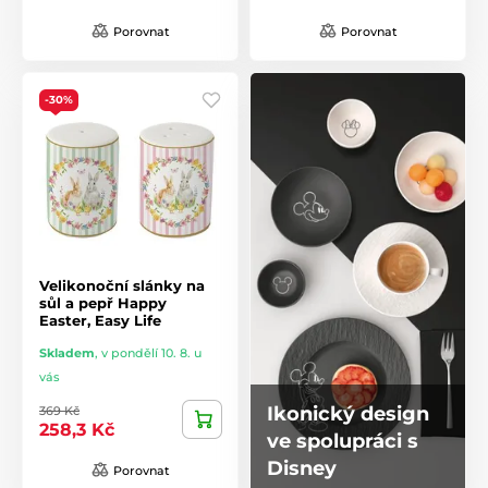
Porovnat
Porovnat
-30%
Velikonoční slánky na
sůl a pepř Happy
Easter, Easy Life
Skladem
,
v pondělí 10. 8. u
vás
Ikonický design
369 Kč
258,3 Kč
ve spolupráci s
Disney
Porovnat