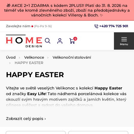
🎁 AKCE 2+1 ZDARMA s kódem 2PLUS1! Platí do 31. 8. 2026 na
téměř vše kromě zlevněného zboží, zboží na předobjednávky a
vánočních kolekcí Villeroy & Boch. ✨
+420 774 725 901
Zavolejte nám
(Po-Pá 9-16)
0
Menu
Úvod
Velikonoce
Velikonoční stolování
HAPPY EASTER
HAPPY EASTER
Vítejte ve světě veselých Velikonoc s kolekcí
Happy Easter
od značky
Easy Life
! Tato nádherná porcelánová kolekce vás
okouzlí svým hravým motivem zajíčků a jarních květin, který
přinese svěžest a radost do vašeho domova.
V kolekci najdete vše, co potřebujete pro stylové stolování a
Zobrazit celý popis
›
dekoraci – od elegantních talířů, misek, mís, šálků a hrnků,
až po praktické podnosy, prostírání, ubrusy, běhouny a
dokonce i chňapky. Každý kousek je navržen tak, aby na