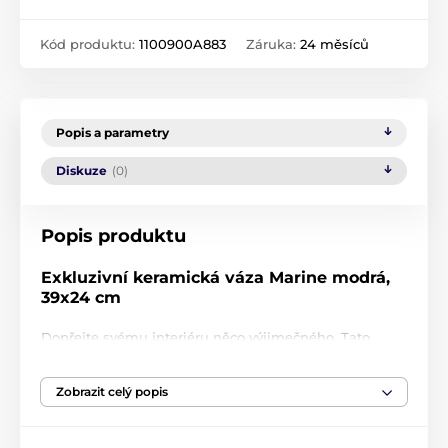
Kód produktu:
1100900A883
Záruka:
24 měsíců
Popis a parametry
Diskuze
(0)
Popis produktu
Exkluzivní keramická váza Marine modrá,
39x24 cm
Dopřejte svému interiéru něco výjimečného. Tato
exkluzivní keramická
váza Marine Chakra
je
designovým klenotem, který zaujme na první pohled.
Zobrazit celý popis
Její unikátní 3D struktura připomínající
mořské korály
nebo lotosové květy
vytváří fascinující hru světla a
stínu, která promění jakýkoliv prostor v uměleckou