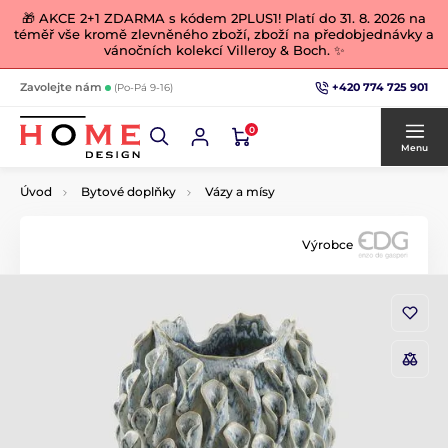
🎁 AKCE 2+1 ZDARMA s kódem 2PLUS1! Platí do 31. 8. 2026 na
téměř vše kromě zlevněného zboží, zboží na předobjednávky a
vánočních kolekcí Villeroy & Boch. ✨
+420 774 725 901
Zavolejte nám
(Po-Pá 9-16)
0
Menu
Úvod
Bytové doplňky
Vázy a mísy
Výrobce