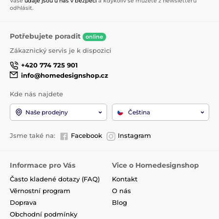
Vaše
údaje jsou u nás v bezpečí
a kdykoliv se můžete z newsletteru
odhlásit.
Potřebujete poradit
online
Zákaznický servis je k dispozici
+420 774 725 901
info@homedesignshop.cz
Kde nás najdete
Naše prodejny
Čeština
Jsme také na:
Facebook
Instagram
Informace pro Vás
Vice o Homedesignshop
Často kladené dotazy (FAQ)
Kontakt
Věrnostní program
O nás
Doprava
Blog
Obchodní podmínky