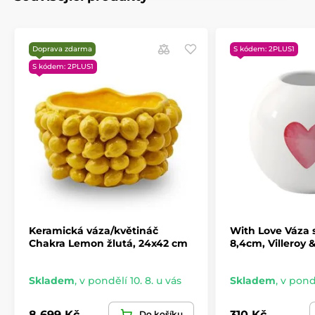
Exkluzivní glazura v odstínech mořské modři a
pískové béžové
Voděodolná (waterproof) – vhodná na čerstvé i
Doprava zdarma
S kódem: 2PLUS1
sušené květiny
S kódem: 2PLUS1
Luxusní dekorace pro moderní i art interiér
Každý kus je originální ručně glazovaný objekt
Keramická váza/květináč
With Love Váza 
Chakra Lemon žlutá, 24x42 cm
8,4cm, Villeroy 
Skladem
,
v pondělí 10. 8. u vás
Skladem
,
v pondě
8 699 Kč
310 Kč
Do košíku