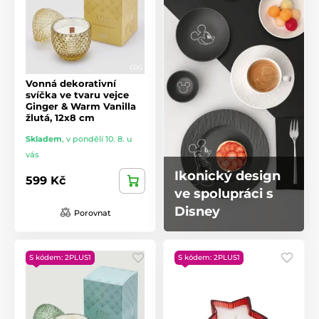
Vonná dekorativní
svíčka ve tvaru vejce
Ginger & Warm Vanilla
žlutá, 12x8 cm
Skladem
,
v pondělí 10. 8. u
vás
Ikonický design
599 Kč
ve spolupráci s
Disney
Porovnat
S kódem: 2PLUS1
S kódem: 2PLUS1