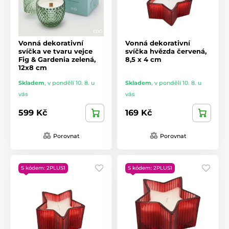
Vonná dekorativní
Vonná dekorativní
svíčka ve tvaru vejce
svíčka hvězda červená,
Fig & Gardenia zelená,
8,5 x 4 cm
12x8 cm
Skladem
,
v pondělí 10. 8. u
Skladem
,
v pondělí 10. 8. u
vás
vás
599 Kč
169 Kč
Porovnat
Porovnat
S kódem: 2PLUS1
S kódem: 2PLUS1