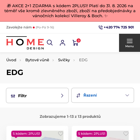
🎁 AKCE 2+1 ZDARMA s kódem 2PLUS1! Platí do 31. 8. 2026 na
téměř vše kromě zlevněného zboží, zboží na předobjednávky a
vánočních kolekcí Villeroy & Boch. ✨
+420 774 725 901
Zavolejte nám
(Po-Pá 9-16)
0
Menu
Úvod
Bytové vůně
Svíčky
EDG
EDG
Řazení
Filtr
Zobrazujeme 1-13 z 13 produktů
S kódem: 2PLUS1
S kódem: 2PLUS1