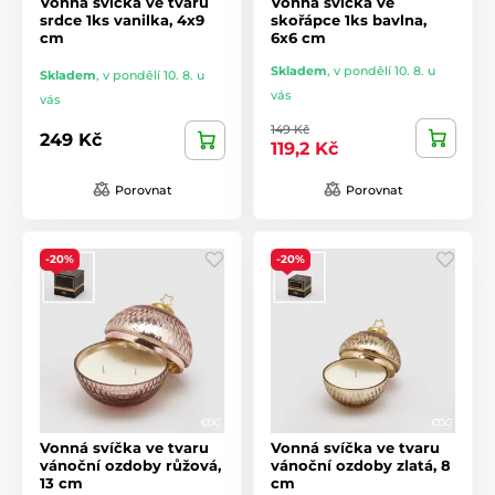
Vonná svíčka ve tvaru
Vonná svíčka ve
srdce 1ks vanilka, 4x9
skořápce 1ks bavlna,
cm
6x6 cm
Skladem
,
v pondělí 10. 8. u
Skladem
,
v pondělí 10. 8. u
vás
vás
149 Kč
249 Kč
119,2 Kč
Porovnat
Porovnat
-20%
-20%
Vonná svíčka ve tvaru
Vonná svíčka ve tvaru
vánoční ozdoby růžová,
vánoční ozdoby zlatá, 8
13 cm
cm