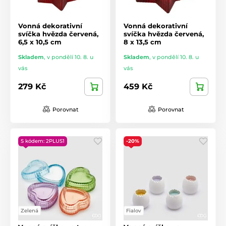
Vonná dekorativní
Vonná dekorativní
svíčka hvězda červená,
svíčka hvězda červená,
6,5 x 10,5 cm
8 x 13,5 cm
Skladem
,
v pondělí 10. 8. u
Skladem
,
v pondělí 10. 8. u
vás
vás
279 Kč
459 Kč
Porovnat
Porovnat
S kódem: 2PLUS1
-20%
Zelená
Fialov