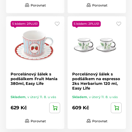
Porovnat
Porovnat
S kódem: 2PLUS1
S kódem: 2PLUS1
Porcelánový šálek s
Porcelánový šálek s
podšálkem Fruit Mania
podšálkem na espresso
380ml, Easy Life
2ks Herbarium 120 ml,
Easy Life
Skladem
,
v úterý 11. 8. u vás
Skladem
,
v úterý 11. 8. u vás
629 Kč
609 Kč
Porovnat
Porovnat