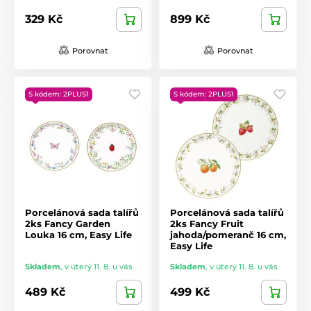
329 Kč
899 Kč
Porovnat
Porovnat
S kódem: 2PLUS1
S kódem: 2PLUS1
Porcelánová sada talířů
Porcelánová sada talířů
2ks Fancy Garden
2ks Fancy Fruit
Louka 16 cm, Easy Life
jahoda/pomeranč 16 cm,
Easy Life
Skladem
,
v úterý 11. 8. u vás
Skladem
,
v úterý 11. 8. u vás
489 Kč
499 Kč