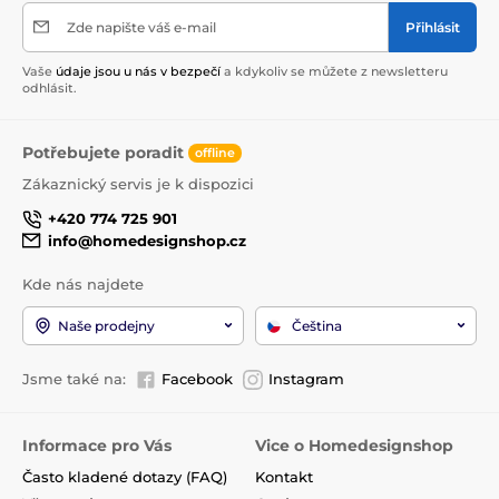
Zde napište váš e-mail
Přihlásit
Vaše
údaje jsou u nás v bezpečí
a kdykoliv se můžete z newsletteru
odhlásit.
Potřebujete poradit
offline
Zákaznický servis je k dispozici
+420 774 725 901
info@homedesignshop.cz
Kde nás najdete
Naše prodejny
Čeština
Jsme také na:
Facebook
Instagram
Informace pro Vás
Vice o Homedesignshop
Často kladené dotazy (FAQ)
Kontakt