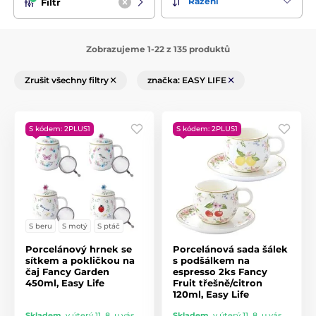
Řazení
Filtr
Zobrazujeme 1-22 z 135 produktů
Zrušit všechny filtry
značka: EASY LIFE
S kódem: 2PLUS1
S kódem: 2PLUS1
S beru
S motý
S ptáč
Porcelánový hrnek se
Porcelánová sada šálek
sítkem a pokličkou na
s podšálkem na
čaj Fancy Garden
espresso 2ks Fancy
450ml, Easy Life
Fruit třešně/citron
120ml, Easy Life
Skladem
,
v úterý 11. 8. u vás
Skladem
,
v úterý 11. 8. u vás