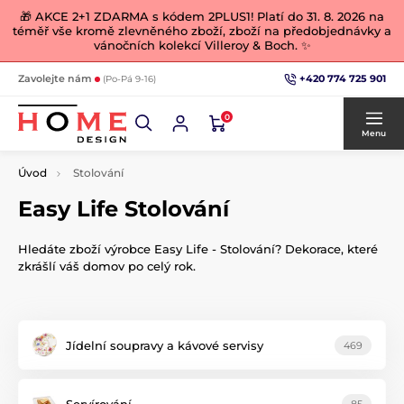
🎁 AKCE 2+1 ZDARMA s kódem 2PLUS1! Platí do 31. 8. 2026 na
téměř vše kromě zlevněného zboží, zboží na předobjednávky a
vánočních kolekcí Villeroy & Boch. ✨
+420 774 725 901
Zavolejte nám
(Po-Pá 9-16)
0
Menu
Úvod
Stolování
Easy Life Stolování
Hledáte zboží výrobce Easy Life - Stolování? Dekorace, které
zkrášlí váš domov po celý rok.
Jídelní soupravy a kávové servisy
469
Servírování
85