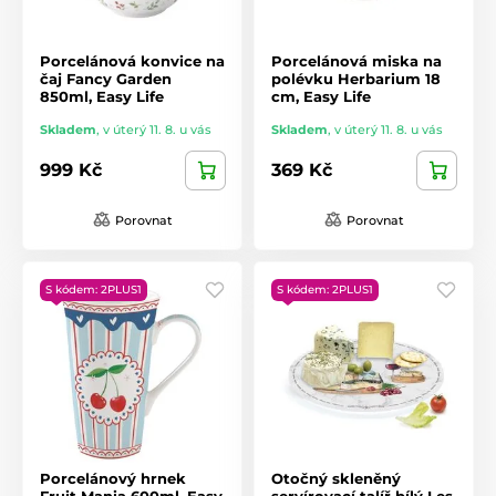
Porcelánová konvice na
Porcelánová miska na
čaj Fancy Garden
polévku Herbarium 18
850ml, Easy Life
cm, Easy Life
Skladem
,
v úterý 11. 8. u vás
Skladem
,
v úterý 11. 8. u vás
999 Kč
369 Kč
Porovnat
Porovnat
S kódem: 2PLUS1
S kódem: 2PLUS1
Porcelánový hrnek
Otočný skleněný
Fruit Mania 600ml, Easy
servírovací talíř bílý Les