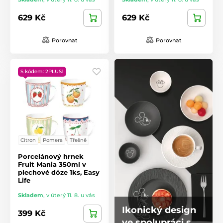
629 Kč
629 Kč
Porovnat
Porovnat
S kódem: 2PLUS1
Citron
Pomera
Třešně
Porcelánový hrnek
Fruit Mania 350ml v
plechové dóze 1ks, Easy
Life
Skladem
,
v úterý 11. 8. u vás
Ikonický design
399 Kč
ve spolupráci s