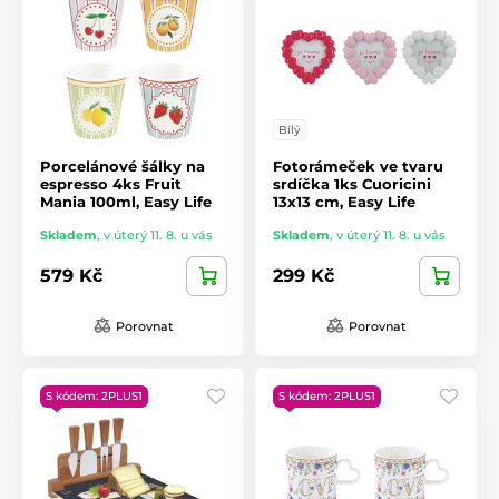
Bílý
Porcelánové šálky na
Fotorámeček ve tvaru
espresso 4ks Fruit
srdíčka 1ks Cuoricini
Mania 100ml, Easy Life
13x13 cm, Easy Life
Skladem
,
v úterý 11. 8. u vás
Skladem
,
v úterý 11. 8. u vás
579 Kč
299 Kč
Porovnat
Porovnat
S kódem: 2PLUS1
S kódem: 2PLUS1