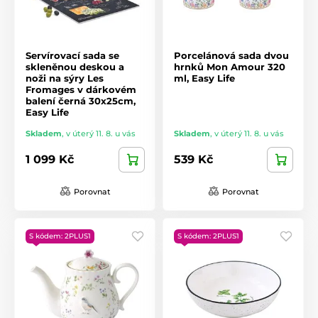
Servírovací sada se
Porcelánová sada dvou
skleněnou deskou a
hrnků Mon Amour 320
noži na sýry Les
ml, Easy Life
Fromages v dárkovém
balení černá 30x25cm,
Easy Life
Skladem
,
v úterý 11. 8. u vás
Skladem
,
v úterý 11. 8. u vás
1 099 Kč
539 Kč
Porovnat
Porovnat
S kódem: 2PLUS1
S kódem: 2PLUS1