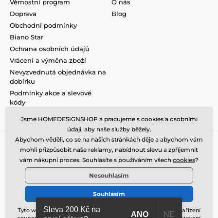
Věrnostní program
O nás
Doprava
Blog
Obchodní podmínky
Biano Star
Ochrana osobních údajů
Vrácení a výměna zboží
Nevyzvednutá objednávka na
dobírku
Podmínky akce a slevové
kódy
Reklamace
Jsme HOMEDESIGNSHOP a pracujeme s cookies a osobními
údaji, aby naše služby běžely.
Abychom věděli, co se na našich stránkách děje a abychom vám
mohli přizpůsobit naše reklamy, nabídnout slevu a zpříjemnit
vám nákupní proces. Souhlasíte s používáním všech
cookies
?
Nesouhlasím
Souhlasím
Sleva 200 Kč na
Tyto webové stránky ukládají v souladu se zákony na vaše zařízení
ANO
NE