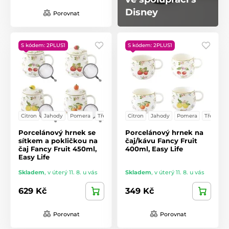
Disney
Porovnat
S kódem: 2PLUS1
S kódem: 2PLUS1
Citron
Jahody
Pomera
Třešně
Citron
Jahody
Pomera
Třešně
Porcelánový hrnek se
Porcelánový hrnek na
sítkem a pokličkou na
čaj/kávu Fancy Fruit
čaj Fancy Fruit 450ml,
400ml, Easy Life
Easy Life
Skladem
,
v úterý 11. 8. u vás
Skladem
,
v úterý 11. 8. u vás
629 Kč
349 Kč
Porovnat
Porovnat