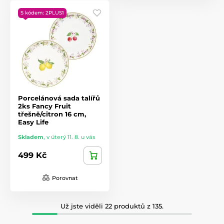
S kódem: 2PLUS1
Porcelánová sada talířů
2ks Fancy Fruit
třešně/citron 16 cm,
Easy Life
Skladem
,
v úterý 11. 8. u vás
499 Kč
Porovnat
Už jste viděli 22 produktů z 135.