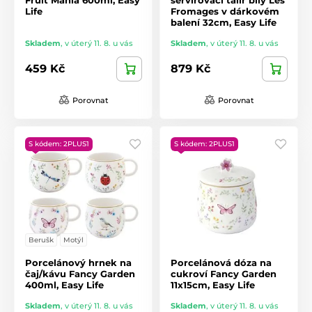
Life
Fromages v dárkovém
balení 32cm, Easy Life
Skladem
,
v úterý 11. 8. u vás
Skladem
,
v úterý 11. 8. u vás
459 Kč
879 Kč
Porovnat
Porovnat
S kódem: 2PLUS1
S kódem: 2PLUS1
Berušk
Motýl
Porcelánový hrnek na
Porcelánová dóza na
čaj/kávu Fancy Garden
cukroví Fancy Garden
400ml, Easy Life
11x15cm, Easy Life
Skladem
,
v úterý 11. 8. u vás
Skladem
,
v úterý 11. 8. u vás