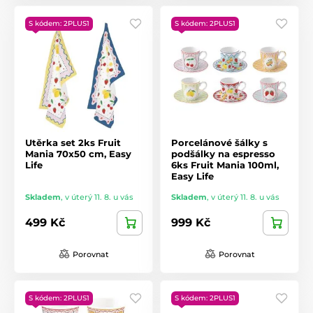
S kódem: 2PLUS1
S kódem: 2PLUS1
Utěrka set 2ks Fruit
Porcelánové šálky s
Mania 70x50 cm, Easy
podšálky na espresso
Life
6ks Fruit Mania 100ml,
Easy Life
Skladem
,
v úterý 11. 8. u vás
Skladem
,
v úterý 11. 8. u vás
499 Kč
999 Kč
Porovnat
Porovnat
S kódem: 2PLUS1
S kódem: 2PLUS1