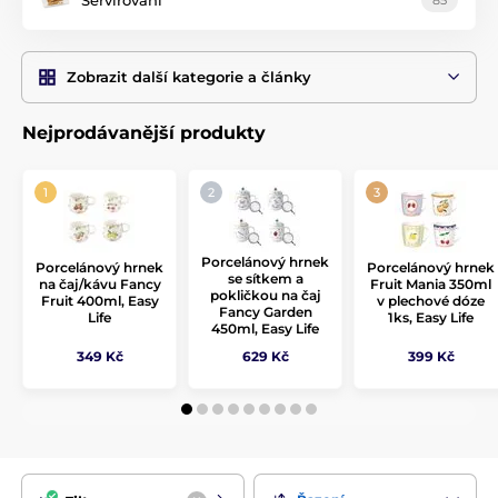
Zobrazit další kategorie a články
Nejprodávanější produkty
Porcelánový hrnek
Porcelánový hrnek
Porcelánový hrnek
se sítkem a
na čaj/kávu Fancy
Fruit Mania 350ml
pokličkou na čaj
Fruit 400ml, Easy
v plechové dóze
Fancy Garden
Life
1ks, Easy Life
450ml, Easy Life
349 Kč
629 Kč
399 Kč