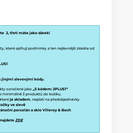
e 2, třetí máte jako dárek!
y, které splňují podmínky a ten nejlevnější získáte od
LUS1
s jinými slevovými kódy.
ukty označené jako
„S kódem: 2PLUS1“
ení minimálně 3 produktů do košíku.
 které
je skladem
, neplatí na předobjednávky
ložky ve slevě
vánoční porcelán a sklo Villeroy & Boch
 najdete
ZDE