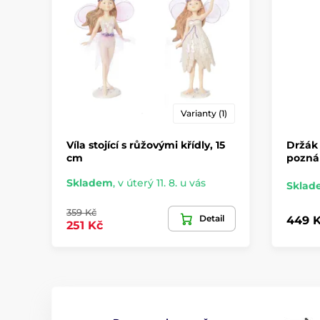
Varianty (1)
Víla stojící s růžovými křídly, 15
Držák 
cm
pozná
Skladem
,
v úterý 11. 8. u vás
Sklad
359 Kč
Detail
449 
251 Kč