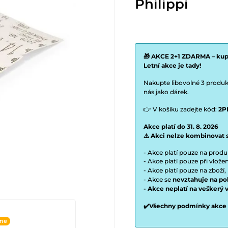
Philippi
🎁 AKCE 2+1 ZDARMA – kupt
Letní akce je tady!
Nakupte libovolné 3 produkt
nás jako dárek.
👉 V košíku zadejte kód:
2P
Akce platí do 31. 8. 2026
⚠️ Akci nelze kombinovat 
- Akce platí pouze na prod
- Akce platí pouze při vlož
- Akce platí pouze na zboží,
- Akce se
nevztahuje na po
- Akce neplatí na veškerý 
✔️Všechny podmínky akce
ine