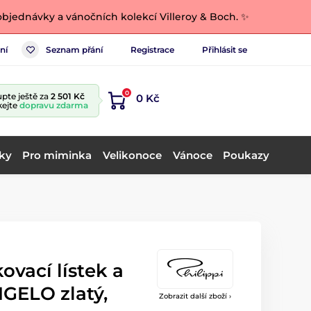
bjednávky a vánočních kolekcí Villeroy & Boch. ✨
ní
Seznam přání
Registrace
Přihlásit se
0
pte ještě za
2 501 Kč
0 Kč
kejte
dopravu zdarma
ky
Pro miminka
Velikonoce
Vánoce
Poukazy
ovací lístek a
GELO zlatý,
Zobrazit další zboží ›