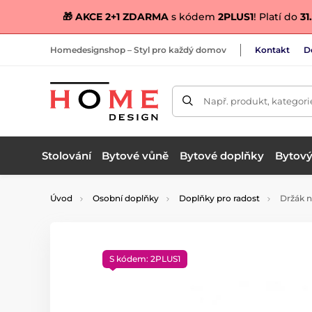
🎁 AKCE 2+1 ZDARMA
s kódem
2PLUS1
! Platí do
31.
Homedesignshop – Styl pro každý domov
Kontakt
D
Např. produkt, kategori
Stolování
Bytové vůně
Bytové doplňky
Bytový 
Úvod
Osobní doplňky
Doplňky pro radost
Držák n
S kódem: 2PLUS1