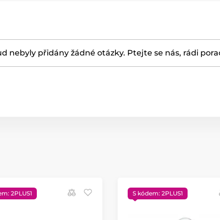
d nebyly přidány žádné otázky. Ptejte se nás, rádi por
em: 2PLUS1
S kódem: 2PLUS1