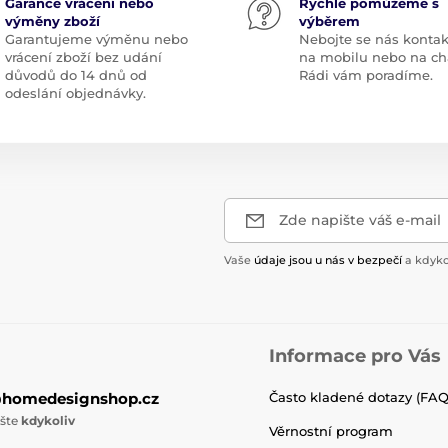
Garance vrácení nebo
Rychle pomůžeme s
výměny zboží
výběrem
Garantujeme výměnu nebo
Nebojte se nás kontak
vrácení zboží bez udání
na mobilu nebo na ch
důvodů do 14 dnů od
Rádi vám poradíme.
odeslání objednávky.
Zde napište váš e-mail
Vaše
údaje jsou u nás v bezpečí
a kdyko
Informace pro Vás
@homedesignshop.cz
Často kladené dotazy (FAQ
ište
kdykoliv
Věrnostní program