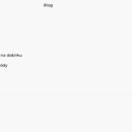
Blog
 na dobírku
kódy