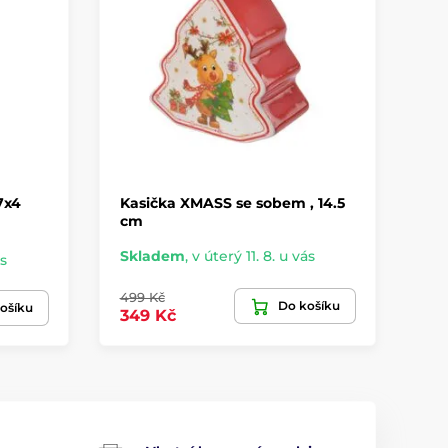
7x4
Kasička XMASS se sobem , 14.5
Ka
cm
c
Skladem
,
v úterý 11. 8. u vás
Sk
ás
499 Kč
49
Do košíku
ošíku
349 Kč
34