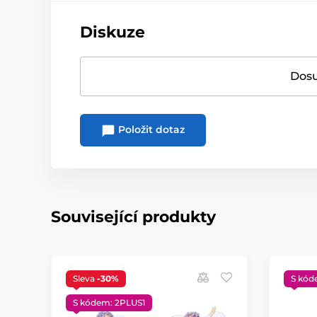
Diskuze
Dosu
Položit dotaz
Související produkty
Sleva
-30%
S kód
S kódem: 2PLUS1