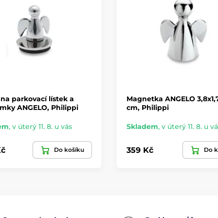
na parkovací lístek a
Magnetka ANGELO 3,8x1,
mky ANGELO, Philippi
cm, Philippi
em
,
v úterý 11. 8. u vás
Skladem
,
v úterý 11. 8. u v
Kč
359 Kč
Do košíku
Do k