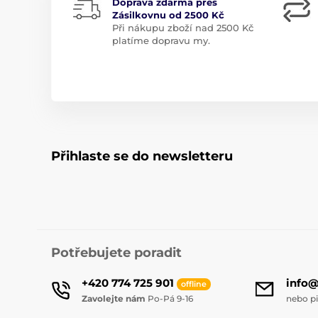
Doprava zdarma přes
Zásilkovnu od 2500 Kč
Při nákupu zboží nad 2500 Kč
platíme dopravu my.
Přihlaste se do newsletteru
Potřebujete poradit
+420 774 725 901
info
offline
Zavolejte nám
Po-Pá 9-16
nebo p