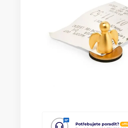
Potřebujete poradit?
offl