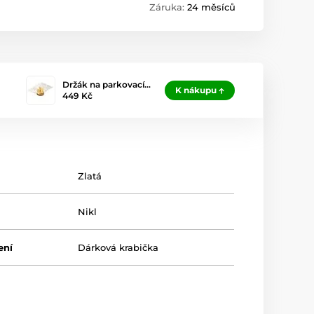
Záruka:
24 měsíců
Držák na parkovací…
K nákupu
449 Kč
Zlatá
Nikl
ení
Dárková krabička