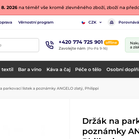
 8. 2026
na téměř vše kromě zlevněného zboží, zboží na předo
oprava
Věrnostní program
Porovnává
CZK
+420 774 725 901
offline
Naku
e
a zís
Zavolejte nám
(Po-Pá 9-16)
textil
Bar a víno
Káva a čaj
Péče o tělo
Osobní doplň
a parkovací lístek a poznámky ANGELO zlatý, Philippi
Držák na park
poznámky AN