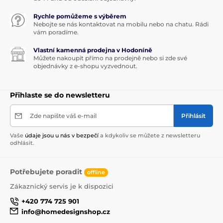
Značka Maison Berger Paris
sídlící v samém srdci
Normandie je vyhlášená pro své
designové
Rychle pomůžeme s výběrem
katalytické lampy
a
aroma difuzéry
. V jejím
Nebojte se nás kontaktovat na mobilu nebo na chatu. Rádi
rozšiřujícím se sortimentu najdete také
vonné svíčky
vám poradíme.
a
difuzéry do auta
. Historie této 100% francouzské
značky sahá až do roku
1898
, kdy francouzský lékárník
Vlastní kamenná prodejna v Hodoníně
Maurice Berger vyrobil první katalytickou lampu
Můžete nakoupit přímo na prodejně nebo si zde své
objednávky z e-shopu vyzvednout.
pro čištění nemocničních sálů.
Lampa Berger
byla
posléze pro svůj inovativní proces čištění vzduchu
patentována
. Koncept lampy byl v mezičase inovován
Přihlaste se do newsletteru
a dnes nabízí kromě
dekorativní funkce
především
jedinečné možnosti
čištění vzduchu a zároveň
i provonění domácností
. Maison Berger Paris
Zde napište váš e-mail
Přihlásit
dosahuje se svými katalytickými lampami
mezinárodních úspěchů. Kvůli oblibě široké veřejnosti
Vaše
údaje jsou u nás v bezpečí
a kdykoliv se můžete z newsletteru
exportuje do více než 50 světových zemí
odhlásit.
Potřebujete poradit
offline
Produkt je zařazen v kategoriích
Zákaznický servis je k dispozici
Pro ženy
MAISON BERGER PARIS
+420 774 725 901
info@homedesignshop.cz
Maison Berger Paris