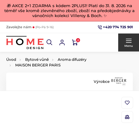
🎁 AKCE 2+1 ZDARMA s kódem 2PLUS1! Platí do 31. 8. 2026 na
téměř vše kromě zlevněného zboží, zboží na předobjednávky a
vánočních kolekcí Villeroy & Boch. ✨
+420 774 725 901
Zavolejte nám
(Po-Pá 9-16)
0
Menu
Úvod
Bytové vůně
Aroma difuzéry
MAISON BERGER PARIS
Výrobce