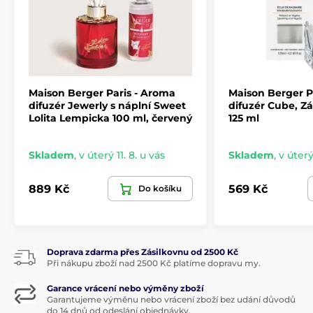
Interiérové vůně Maison Berger Paris
Interiérové parfémy
pro francouzskou značku
Maison
Paris Berger
jsou vytvářeny v úzké spolupráci se
specialisty z francouzského
Grasse, meky
Maison Berger Paris - Aroma
Maison Berger P
parfumérství
. Výhodou celého sortimentu značky je
difuzér Jewerly s náplní Sweet
difuzér Cube, Zá
provázanost vůní u různých typů produktů. U mnoha
Lolita Lempicka 100 ml, červený
125 ml
vůní tak můžete vybírat parfém do katalytické lampy,
aroma difuzéru nebo zakoupit vonnou svíčku.
Skladem
,
v úterý 11. 8. u vás
Skladem
,
v úterý
Praktickými a velmi oblíbenými jsou také funkční
vůně, které neutralizují nepříjemné pachy například z
cigaret, domácích mazlíčků či aromatických
889 Kč
569 Kč
Do košíku
jídel. Bonusem je pak příjemně
provoněná
domácnost
. Na popasta.cz můžete
vybírat
hned
z několika velkých skupin parfémů
. Najdete u nás
vůně ovocné, květinové, svěží, sladké či orientální,
stejně tak vůně čistoty
a samozřejmě funkční náplně
,
Doprava zdarma přes Zásilkovnu od 2500 Kč
včetně těch k odpuzování komárů.
Při nákupu zboží nad 2500 Kč platíme dopravu my.
O značce Maison Berger Paris
Garance vrácení nebo výměny zboží
Garantujeme výměnu nebo vrácení zboží bez udání důvodů
do 14 dnů od odeslání objednávky.