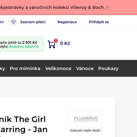
bjednávky a vánočních kolekcí Villeroy & Boch. ✨
ní
Seznam přání
Registrace
Přihlásit se
0
pte ještě za
2 501 Kč
0 Kč
kejte
dopravu zdarma
ky
Pro miminka
Velikonoce
Vánoce
Poukazy
ník The Girl
arring - Jan
Zobrazit další zboží ›