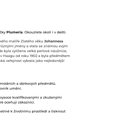
ačky
Plumeria
. Okouzlete okolí i v dešti.
kého malíře Zlatého věku
Johannesa
la různými jmény a stala se známou svým
e byla vylíčena velká perlová náušnice,
is v Haagu od roku 1902 a byla předmětem
ská veřejnost vybrala jako nejkrásnější
 módních a dárkových předmětů.
ovník umění.
 vysoce kvalifikovanými a zkušenými
ré oceňují zákazníci.
šetrné k životnímu prostředí a tisknout