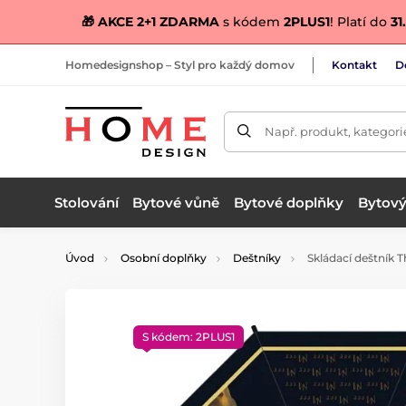
🎁 AKCE 2+1 ZDARMA
s kódem
2PLUS1
! Platí do
31.
Homedesignshop – Styl pro každý domov
Kontakt
D
Např. produkt, kategori
Stolování
Bytové vůně
Bytové doplňky
Bytový 
Úvod
Osobní doplňky
Deštníky
Skládací deštník T
S kódem: 2PLUS1