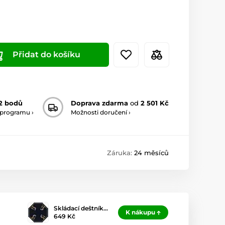
Přidat do košíku
2 bodů
Doprava zdarma
od
2 501 Kč
 programu ›
Možnosti doručení ›
Záruka:
24 měsíců
Skládací deštník…
K nákupu
649 Kč