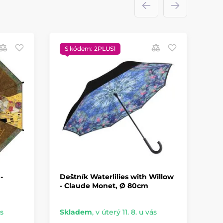
S kódem: 2PLUS1
-
Deštník Waterlilies with Willow
- Claude Monet, Ø 80cm
ás
Skladem
,
v úterý 11. 8. u vás