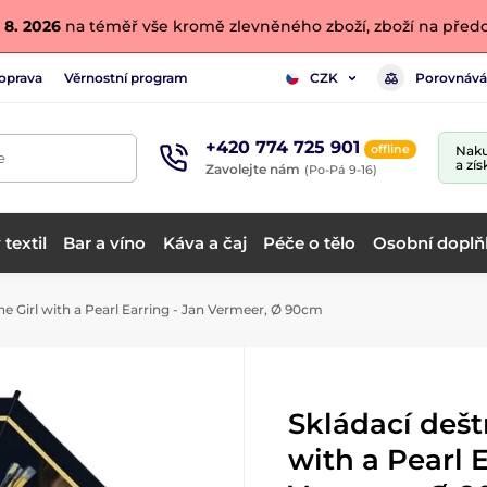
 8. 2026
na téměř vše kromě zlevněného zboží, zboží na předo
oprava
Věrnostní program
Porovnává
CZK
+420 774 725 901
offline
Naku
e
a zís
Zavolejte nám
(Po-Pá 9-16)
textil
Bar a víno
Káva a čaj
Péče o tělo
Osobní doplň
he Girl with a Pearl Earring - Jan Vermeer, Ø 90cm
Skládací dešt
with a Pearl E