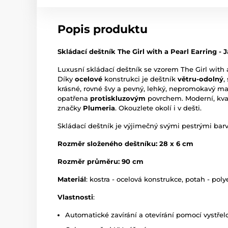
Popis produktu
Skládací deštník The Girl with a Pearl Earring -
Luxusní skládací deštník se vzorem The Girl with 
Díky
ocelové
konstrukci je deštník
větru-odolný
,
krásné, rovné švy a pevný, lehký, nepromokavý mat
opatřena
protiskluzovým
povrchem. Moderní, kvali
značky
Plumeria
. Okouzlete okolí i v dešti.
Skládací deštník je výjimečný svými pestrými barv
Rozměr složeného deštníku: 28 x 6 cm
Rozměr průměru: 90 cm
Materiál
: kostra - ocelová konstrukce, potah - poly
Vlastnosti
:
Automatické zavírání a otevírání pomocí vystřelo