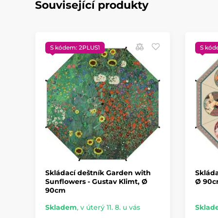
Související produkty
S kódem: 2PLUS1
S kód
Skládací deštník Garden with
Skláda
Sunflowers - Gustav Klimt, Ø
Ø 90
90cm
Skladem
,
v úterý 11. 8. u vás
Sklad