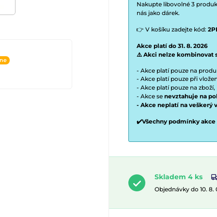
Nakupte libovolné 3 produkt
nás jako dárek.
👉 V košíku zadejte kód:
2P
Akce platí do 31. 8. 2026
⚠️ Akci nelze kombinovat 
ine
- Akce platí pouze na prod
- Akce platí pouze při vlož
- Akce platí pouze na zboží,
- Akce se
nevztahuje na po
- Akce neplatí na veškerý 
✔️Všechny podmínky akce
Skladem 4 ks
Objednávky do 10. 8.