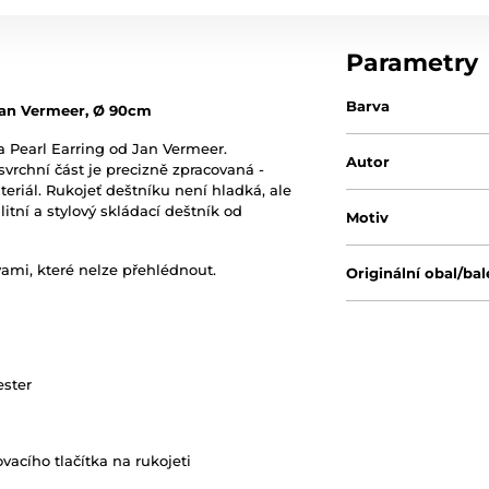
Parametry
Barva
 Jan Vermeer, Ø 90cm
a Pearl Earring od Jan Vermeer.
Autor
 svrchní část je precizně zpracovaná -
eriál. Rukojeť deštníku není hladká, ale
tní a stylový skládací deštník od
Motiv
ami, které nelze přehlédnout.
Originální obal/bal
ester
vacího tlačítka na rukojeti