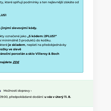
y, které splňují podmínky a ten nejlevnější získáte od
LUS1
s jinými slevovými kódy.
ukty označené jako
„S kódem: 2PLUS1“
ení minimálně 3 produktů do košíku.
 které
je skladem
, neplatí na předobjednávky
ložky ve slevě
vánoční porcelán a sklo Villeroy & Boch
 najdete
ZDE
Možnosti dopravy ›
 09:00, předpokládané dodání:
u vás v úterý 11. 8.