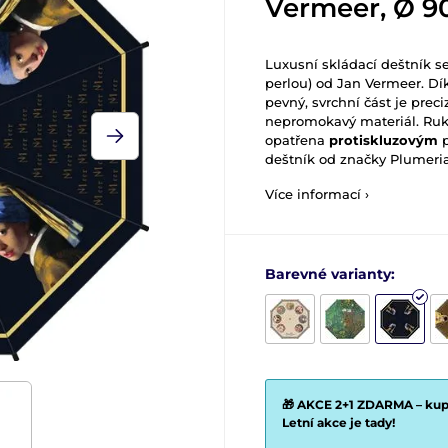
Vermeer, Ø 
Luxusní skládací deštník s
perlou)
od Jan Vermeer. Dí
pevný, svrchní část je prec
nepromokavý materiál. Ruko
opatřena
protiskluzovým
deštník od značky Plumeria.
Více informací ›
Barevné varianty:
🎁 AKCE 2+1 ZDARMA – kupt
Letní akce je tady!