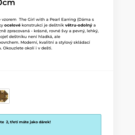
90cm
e vzorem
The Girl with a Pearl Earring (Dáma s
ky
ocelové
konstrukci je deštník
větru-odolný
a
izně zpracovaná - krásné, rovné švy a pevný, lehký,
jeť deštníku není hladká, ale
povrchem. Moderní, kvalitní a stylový skládací
 Okouzlete okolí i v dešti.
e 2, třetí máte jako dárek!