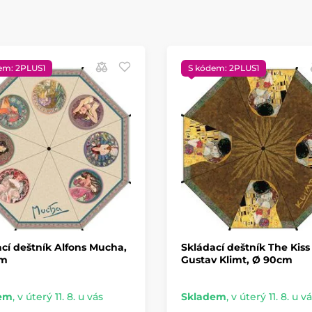
em: 2PLUS1
S kódem: 2PLUS1
cí deštník Alfons Mucha,
Skládací deštník The Kiss 
cm
Gustav Klimt, Ø 90cm
em
,
v úterý 11. 8. u vás
Skladem
,
v úterý 11. 8. u v