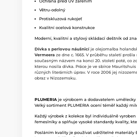
Ochrana před UV zářením
Větru-odolný
Protiskluzová rukojeť
Kvalitní ocelová konstrukce
Moderní, kvalitní a stylový skládací deštník od zn
Dívka s perlovou náušnicí
je olejomalba holands
Vermeera
ze dne c. 1665. V průběhu staletí proš
současným názvem na konci 20. století poté, co zd
kterou nosila dívka. Práce je ve sbírce Mauritshu
různých literárních úprav. V roce 2006 jej nizozem
obraz v Nizozemsku.
PLUMERIA
je výrobcem a dodavatelem umělecky
Velký sortiment PLUMERIA ocení téměř každý mil
Každý výrobek z kolekce byl individuálně vyroben
řemeslníky a splňuje vysoké standardy kvality, kte
Posláním kvality je používat udržitelné materiály 