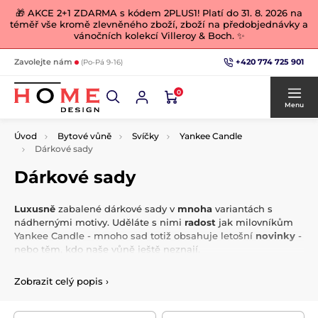
🎁 AKCE 2+1 ZDARMA s kódem 2PLUS1! Platí do 31. 8. 2026 na
téměř vše kromě zlevněného zboží, zboží na předobjednávky a
vánočních kolekcí Villeroy & Boch. ✨
+420 774 725 901
Zavolejte nám
(Po-Pá 9-16)
0
Menu
Úvod
Bytové vůně
Svíčky
Yankee Candle
Dárkové sady
Dárkové sady
Luxusně
zabalené dárkové sady v
mnoha
variantách s
nádhernými motivy. Uděláte s nimi
radost
jak milovníkům
Yankee Candle - mnoho sad totiž obsahuje letošní
novinky
-
nebo těm, kdo naše vůně ještě neznají.
Sady jim umožní
vyzkoušet
více vůní, případně více
Zobrazit celý popis
›
provedení
najednou.
Nelámejte
si hlavu balením dárků,
sady Yankee Candle jsou v
nádherném
balení a žádný balicí
papír už potřebovat
nebudete
.