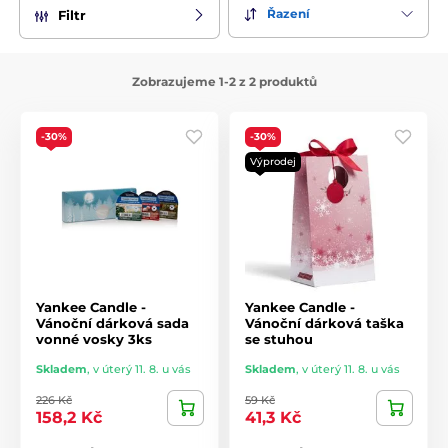
Řazení
Filtr
Zobrazujeme 1-2 z 2 produktů
-30%
-30%
Výprodej
Yankee Candle -
Yankee Candle -
Vánoční dárková sada
Vánoční dárková taška
vonné vosky 3ks
se stuhou
Skladem
,
v úterý 11. 8. u vás
Skladem
,
v úterý 11. 8. u vás
226 Kč
59 Kč
158,2 Kč
41,3 Kč