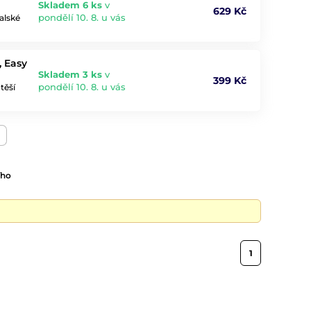
Skladem 6 ks
v
629 Kč
pondělí 10. 8. u vás
alské
, Easy
Skladem 3 ks
v
399 Kč
pondělí 10. 8. u vás
těší
ího
1