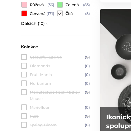
Růžová
(36)
Zelená
(83)
Červená
(171)
Čirá
(8)
Dalších (10)
Kolekce
Colourful Spring
(0)
Diamonds
(0)
Fruit Mania
(0)
Herbarium
(0)
Manufacture Rock Mickey
(0)
Mouse
Mariefleur
(0)
Ikonick
Pura
(0)
spolupr
Spring Bloom
(0)