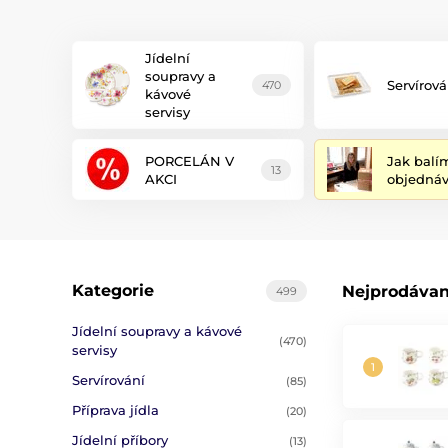
Jídelní
soupravy a
Servírová
470
kávové
servisy
PORCELÁN V
Jak balí
13
AKCI
objedná
Kategorie
Nejprodávan
499
Jídelní soupravy a kávové
(470)
servisy
Servírování
(85)
Příprava jídla
(20)
Jídelní příbory
(13)