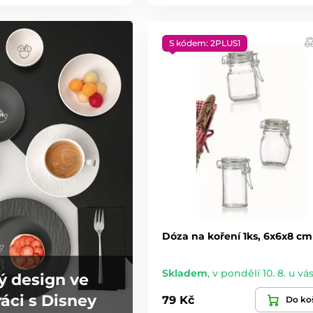
S kódem: 2PLUS1
Dóza na koření 1ks, 6x6x8 cm
Skladem
,
v pondělí 10. 8. u vá
ý design ve
áci s Disney
79 Kč
Do ko