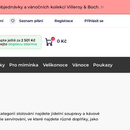
bjednávky a vánočních kolekcí Villeroy & Boch. ✨
ní
Seznam přání
Registrace
Přihlásit se
0
pte ještě za
2 501 Kč
0 Kč
kejte
dopravu zdarma
ky
Pro miminka
Velikonoce
Vánoce
Poukazy
tegorii stolování najdete jídelní soupravy a kávové
ie servírování, ve které najdete různé doplňky, jako