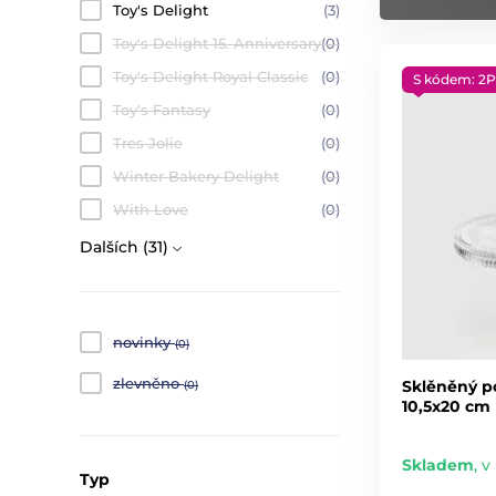
Toy's Delight
(3)
Toy's Delight 15. Anniversary
(0)
Toy's Delight Royal Classic
(0)
S kódem: 2P
Toy's Fantasy
(0)
Tres Jolie
(0)
Winter Bakery Delight
(0)
With Love
(0)
Dalších (31)
novinky
(0)
zlevněno
Sklěněný p
(0)
10,5x20 cm
Skladem
,
v
Typ