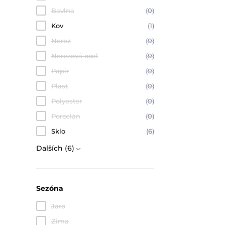
Bavlna
(0)
Kov
(1)
Nerez
(0)
Nerezová ocel
(0)
Papír
(0)
Plast
(0)
Polyester
(0)
Porcelán
(0)
Sklo
(6)
Dalších (6)
Sezóna
Jaro
Zima