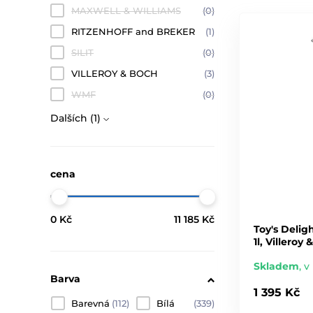
MAXWELL & WILLIAMS
(0)
RITZENHOFF and BREKER
(1)
SILIT
(0)
VILLEROY & BOCH
(3)
WMF
(0)
Dalších (1)
cena
0 Kč
11 185 Kč
Toy's Deli
1l, Villeroy
Skladem
,
v
Barva
1 395 Kč
Barevná
(112)
Bílá
(339)