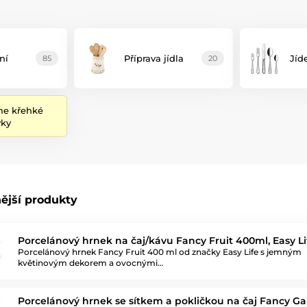
ní
Příprava jídla
Jíd
85
20
me křehké
vky
ější produkty
Porcelánový hrnek na čaj/kávu Fancy Fruit 400ml, Easy Li
Porcelánový hrnek Fancy Fruit 400 ml od značky Easy Life s jemným
květinovým dekorem a ovocnými…
Porcelánový hrnek se sítkem a pokličkou na čaj Fancy G