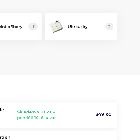
elní příbory
Ubrousky
13
7
fe
Skladem > 10 ks
v
349 Kč
pondělí 10. 8. u vás
arden