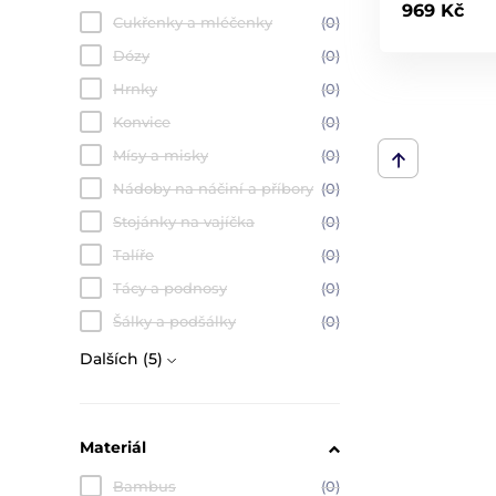
969 Kč
Cukřenky a mléčenky
(0)
Dózy
(0)
Hrnky
(0)
Konvice
(0)
Mísy a misky
(0)
Nádoby na náčiní a příbory
(0)
Stojánky na vajíčka
(0)
Talíře
(0)
Tácy a podnosy
(0)
Šálky a podšálky
(0)
Dalších (5)
Materiál
Bambus
(0)