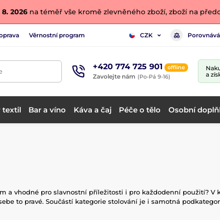
 8. 2026
na téměř vše kromě zlevněného zboží, zboží na předo
oprava
Věrnostní program
Porovnává
CZK
+420 774 725 901
offline
Naku
e
a zís
Zavolejte nám
(Po-Pá 9-16)
textil
Bar a víno
Káva a čaj
Péče o tělo
Osobní doplň
vhodné pro slavnostní příležitosti i pro každodenní použití? V ka
 sebe to pravé. Součástí kategorie stolování je i samotná podkategor