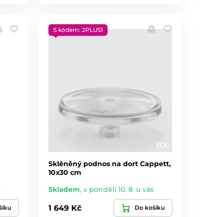
S kódem: 2PLUS1
Sklěněný podnos na dort Cappett,
10x30 cm
s
Skladem
,
v pondělí 10. 8. u vás
1 649 Kč
šíku
Do košíku