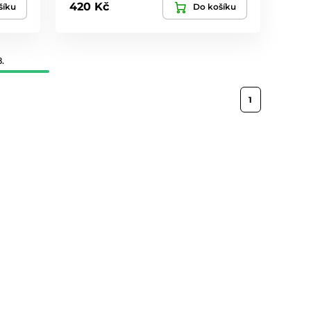
420 Kč
šíku
Do košíku
.
1