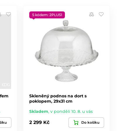
S kódem: 2PLUS1
éfem
Skleněný podnos na dort s
poklopem, 29x31 cm
s
Skladem
,
v pondělí 10. 8. u vás
2 299 Kč
šíku
Do košíku