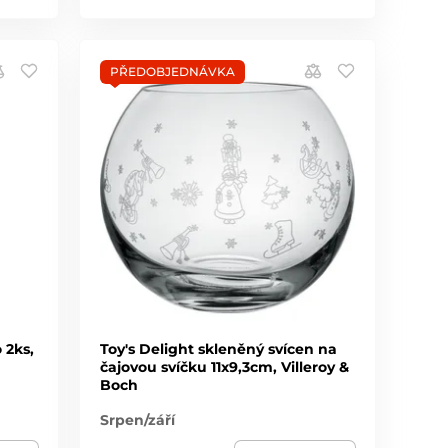
PŘEDOBJEDNÁVKA
 2ks,
Toy's Delight skleněný svícen na
čajovou svíčku 11x9,3cm, Villeroy &
Boch
Srpen/září