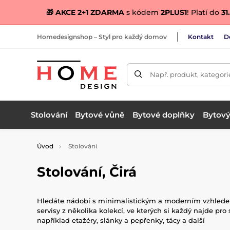
🎁 AKCE 2+1 ZDARMA
s kódem
2PLUS1
! Platí do
31.
Homedesignshop – Styl pro každý domov
Kontakt
D
Např. produkt, kategori
Stolování
Bytové vůně
Bytové doplňky
Bytový 
Úvod
Stolování
Stolování, Čirá
Hledáte nádobí s minimalistickým a moderním vzhledem a 
servisy z několika kolekcí, ve kterých si každý najde pro
například etažéry, slánky a pepřenky, tácy a další