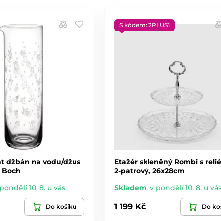
S kódem: 2PLUS1
ght džbán na vodu/džus
Etažér skleněný Rombi s reli
 & Boch
2-patrový, 26x28cm
 pondělí 10. 8. u vás
Skladem
,
v pondělí 10. 8. u vá
1 199 Kč
Do košíku
Do ko