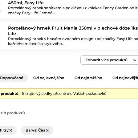
450ml, Easy Life
Porcelánový hrnek se sítkem a pokličkou z kolekce Fancy Garden od it
značky Easy Life. Jemné…
Porcelánový hrnek Fruit Mania 350ml v plechové dóze 1ks
Life
Porcelánový hrnek v hravém ovocném designu od značky Easy Life po
každého milovníka stylového…
Zobrazit více produktů
Doporučené
Od nejlevnějšího
Od nejdražšího
Od nejnovějš
8 produktů
- filtrujte výsledky přesně dle Vašich požadavků.
 z 8 produktů
filtry
Barva: Čirá