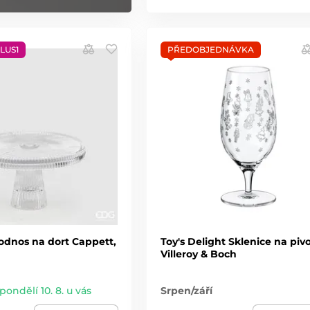
LUS1
PŘEDOBJEDNÁVKA
odnos na dort Cappett,
Toy's Delight Sklenice na pivo
Villeroy & Boch
 pondělí 10. 8. u vás
Srpen/září