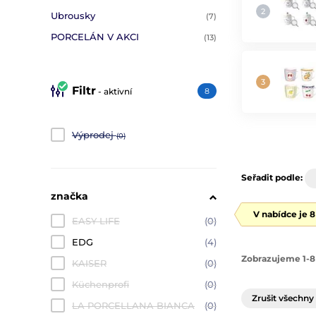
Ubrousky
(7)
PORCELÁN V AKCI
(13)
Filtr
- aktivní
8
Výprodej
(0)
Seřadit podle:
značka
V nabídce je 
EASY LIFE
(0)
EDG
(4)
Zobrazujeme 1-8
KAISER
(0)
Küchenprofi
(0)
Zrušit všechny 
LA PORCELLANA BIANCA
(0)