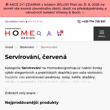
🎁 AKCE 2+1 ZDARMA s kódem 2PLUS1! Platí do 31. 8. 2026 na
téměř vše kromě zlevněného zboží, zboží na předobjednávky a
vánočních kolekcí Villeroy & Boch. ✨
+420 774 725 901
Zavolejte nám
(Po-Pá 9-16)
0
Menu
Úvod
Stolování
Servírování
Servírování, červená
Kategorie
Servírování
na Homedesignshop.cz nabízí široký
výběr elegantních a praktických doplňků pro vaše stolování.
Najdete zde
servírovací podnosy
,
mísy
,
talíře
,
etažéry
,
slánky a pepřenky
, které dodají vašemu stolu styl a
funkčnost.
Zobrazit celý popis
›
Produkty jsou vyrobeny z kvalitních materiálů, jako je
porcelán, sklo, bambus či kov, a pocházejí od renomovaných
Nejprodávanější produkty
značek, například
Villeroy & Boch
,
Easy Life, Maxwell
&
Williams
nebo
EDG
.
Díky rozmanitým designům a kolekcím,