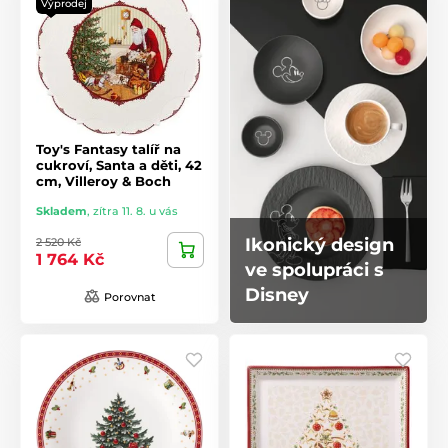
Výprodej
Toy's Fantasy talíř na
cukroví, Santa a děti, 42
cm, Villeroy & Boch
Skladem
,
zítra 11. 8. u vás
Ikonický design
2 520 Kč
1 764 Kč
ve spolupráci s
Disney
Porovnat