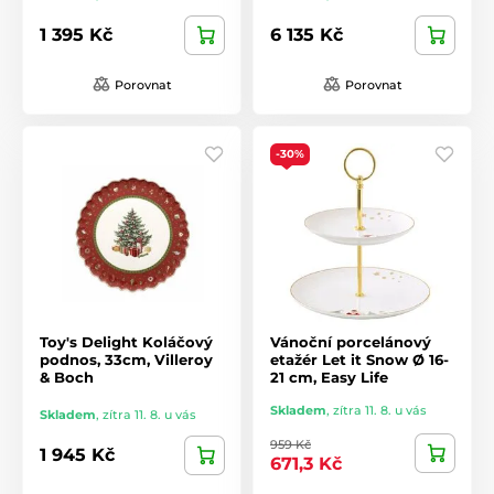
1 395 Kč
6 135 Kč
Porovnat
Porovnat
-30%
Toy's Delight Koláčový
Vánoční porcelánový
podnos, 33cm, Villeroy
etažér Let it Snow Ø 16-
& Boch
21 cm, Easy Life
Skladem
,
zítra 11. 8. u vás
Skladem
,
zítra 11. 8. u vás
959 Kč
1 945 Kč
671,3 Kč