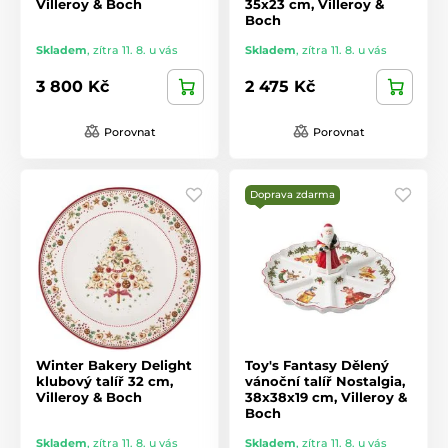
Villeroy & Boch
35x23 cm, Villeroy &
Boch
Skladem
,
zítra 11. 8. u vás
Skladem
,
zítra 11. 8. u vás
3 800 Kč
2 475 Kč
Porovnat
Porovnat
Doprava zdarma
Winter Bakery Delight
Toy's Fantasy Dělený
klubový talíř 32 cm,
vánoční talíř Nostalgia,
Villeroy & Boch
38x38x19 cm, Villeroy &
Boch
Skladem
,
zítra 11. 8. u vás
Skladem
,
zítra 11. 8. u vás