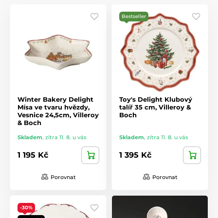
Bestseller
Winter Bakery Delight
Toy's Delight Klubový
Mísa ve tvaru hvězdy,
talíř 35 cm, Villeroy &
Vesnice 24,5cm, Villeroy
Boch
& Boch
Skladem
,
zítra 11. 8. u vás
Skladem
,
zítra 11. 8. u vás
1 195 Kč
1 395 Kč
Porovnat
Porovnat
-30%