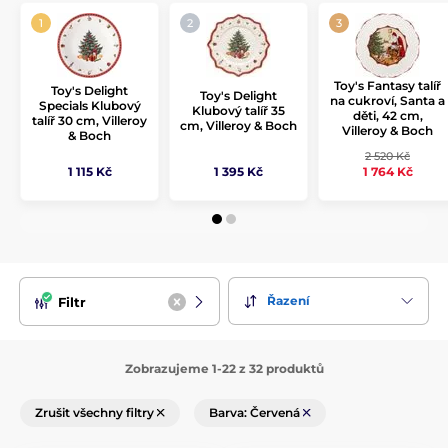
jako jsou
Toy's Delight
,
Country Life
nebo
Spring Bloom
, si
vyberete ideální kousky pro každou příležitost – od
každodenního stolování po slavnostní hostiny.
Toy's Fantasy talíř
Toy's Delight
Toy's Delight
na cukroví, Santa a
Specials Klubový
Klubový talíř 35
děti, 42 cm,
talíř 30 cm, Villeroy
cm, Villeroy & Boch
Villeroy & Boch
& Boch
2 520 Kč
1 115 Kč
1 395 Kč
1 764 Kč
Řazení
Filtr
Zobrazujeme 1-22 z 32 produktů
Zrušit všechny filtry
Barva: Červená