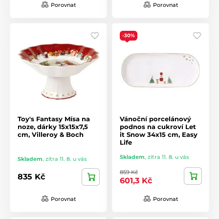
Porovnat
Porovnat
-30%
Toy's Fantasy Mísa na
Vánoční porcelánový
noze, dárky 15x15x7,5
podnos na cukroví Let
cm, Villeroy & Boch
it Snow 34x15 cm, Easy
Life
Skladem
,
zítra 11. 8. u vás
Skladem
,
zítra 11. 8. u vás
859 Kč
835 Kč
601,3 Kč
Porovnat
Porovnat