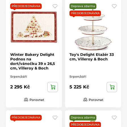
PŘEDOBJEDNÁVKA
Doprava zdarma
PŘEDOBJEDNÁVKA
Winter Bakery Delight
Toy's Delight Etažér 33
Podnos na
cm, Villeroy & Boch
dort/vánočku 39 x 26,5
cm, Villeroy & Boch
Srpen/září
Srpen/září
2 295 Kč
5 225 Kč
Porovnat
Porovnat
PŘEDOBJEDNÁVKA
Doprava zdarma
PŘEDOBJEDNÁVKA