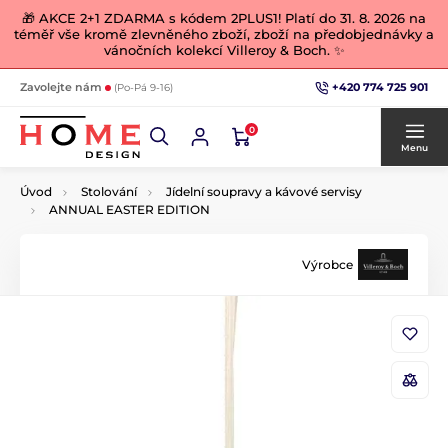
🎁 AKCE 2+1 ZDARMA s kódem 2PLUS1! Platí do 31. 8. 2026 na
téměř vše kromě zlevněného zboží, zboží na předobjednávky a
vánočních kolekcí Villeroy & Boch. ✨
+420 774 725 901
Zavolejte nám
(Po-Pá 9-16)
0
Menu
Úvod
Stolování
Jídelní soupravy a kávové servisy
ANNUAL EASTER EDITION
Výrobce