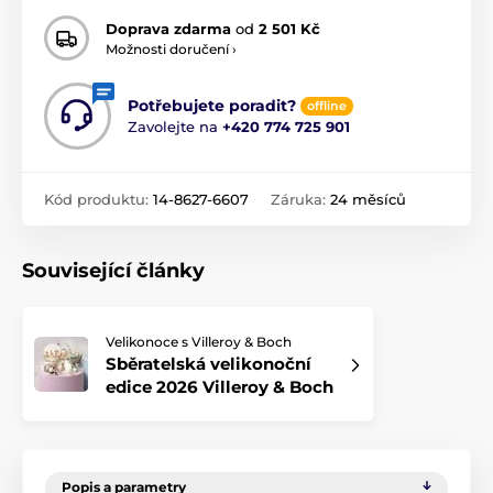
Doprava zdarma
od
2 501 Kč
Možnosti doručení ›
Potřebujete poradit?
offline
Zavolejte na
+420 774 725 901
Kód produktu:
14-8627-6607
Záruka:
24 měsíců
Související články
Velikonoce s Villeroy & Boch
Sběratelská velikonoční
edice 2026 Villeroy & Boch
Popis a parametry