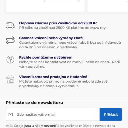
nadčasové elegance typické pro značku Villeroy &
Boch.
Doprava zdarma přes Zásilkovnu od 2500 Kč
Produkt je zařazen v kategoriích
Při nákupu zboží nad 2500 Kč platíme dopravu my.
Garance vrácení nebo výměny zboží
ANNUAL EASTER EDITION
Garantujeme výměnu nebo vrácení zboží bez udání důvodů
do 14 dnů od odeslání objednávky.
ANNUAL EASTER EDITION
Dekorace
Rychle pomůžeme s výběrem
Nebojte se nás kontaktovat na mobilu nebo na chatu. Rádi
vám poradíme.
Vlastní kamenná prodejna v Hodoníně
Můžete nakoupit přímo na prodejně nebo si zde své
objednávky z e-shopu vyzvednout.
Přihlaste se do newsletteru
Zde napište váš e-mail
Přihlásit
Vaše
údaje jsou u nás v bezpečí
a kdykoliv se můžete z newsletteru