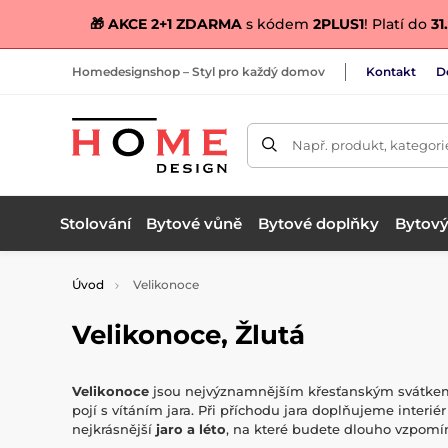
🎁 AKCE 2+1 ZDARMA
s kódem
2PLUS1
! Platí do
31.
Homedesignshop – Styl pro každý domov
Kontakt
D
Např. produkt, kategori
Stolování
Bytové vůně
Bytové doplňky
Bytový 
Úvod
Velikonoce
Velikonoce, Žlutá
Velikonoce
jsou nejvýznamnějším křesťanským svátkem sp
pojí s vítáním jara. Při příchodu jara doplňujeme interié
nejkrásnější
jaro a léto
, na které budete dlouho vzpomí