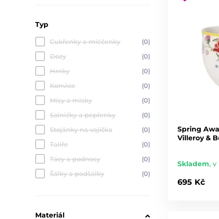
Typ
Cukřenky a mléčenky
(0)
Dózy
(0)
Hrnky
(0)
Konvice
(0)
Mísy a misky
(0)
Solničky a pepřenky
(0)
Spring Awa
Stojánky na vajíčka
(0)
Villeroy & 
Talíře
(0)
Tácy a podnosy
(0)
Skladem
,
v 
Šálky a podšálky
(0)
695 Kč
Materiál