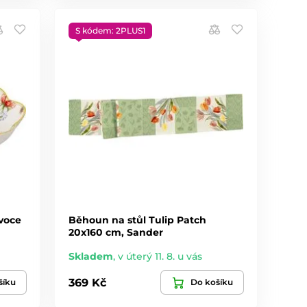
S kódem: 2PLUS1
voce
Běhoun na stůl Tulip Patch
20x160 cm, Sander
Skladem
,
v úterý 11. 8. u vás
369 Kč
šíku
Do košíku