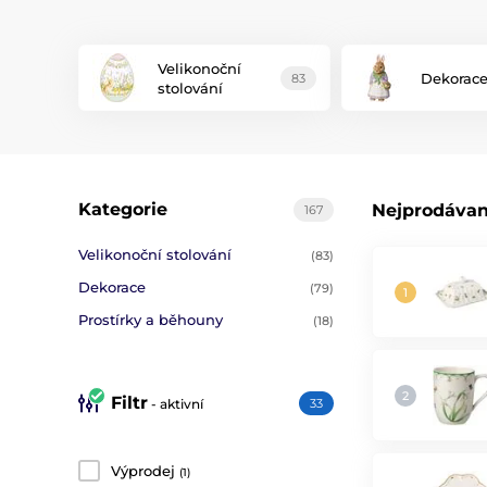
Velikonoční
Dekorac
83
stolování
Kategorie
Nejprodávan
167
Velikonoční stolování
(83)
Dekorace
(79)
Prostírky a běhouny
(18)
Filtr
- aktivní
33
Výprodej
(1)