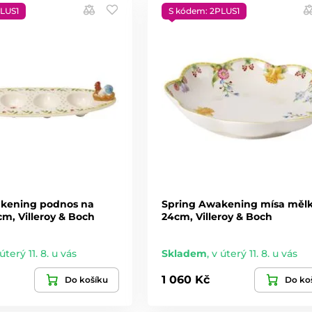
LUS1
S kódem: 2PLUS1
kening podnos na
Spring Awakening mísa měl
2cm, Villeroy & Boch
24cm, Villeroy & Boch
úterý 11. 8. u vás
Skladem
,
v úterý 11. 8. u vás
1 060 Kč
Do košíku
Do ko