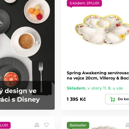
S kódem: 2PLUS1
Spring Awakening servírovací 
na vejce 20cm, Villeroy & Bo
Skladem
,
v úterý 11. 8. u vás
ý design ve
áci s Disney
1 395 Kč
Do ko
LUS1
Bestseller