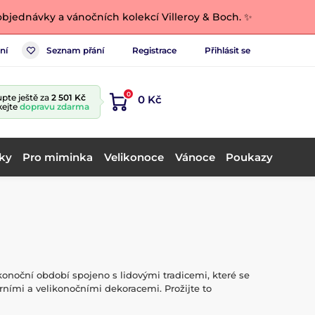
bjednávky a vánočních kolekcí Villeroy & Boch. ✨
ní
Seznam přání
Registrace
Přihlásit se
0
pte ještě za
2 501 Kč
0 Kč
kejte
dopravu zdarma
ky
Pro miminka
Velikonoce
Vánoce
Poukazy
onoční období spojeno s lidovými tradicemi, které se
ími a velikonočními dekoracemi. Prožijte to