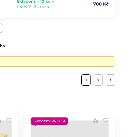
Skladem > 10 ks
v
780 Kč
úterý 11. 8. u vás
ího
1
2
S kódem: 2PLUS1