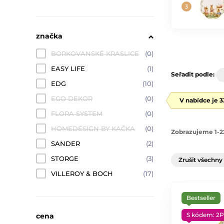
značka
BORKOVANSKÉ KRASLICE
(0)
EASY LIFE
(1)
Seřadit podle:
EDG
(10)
EGO DEKOR
(0)
V nabídce je 
FLORA SYSTEM
(0)
HOMEDESIGN BY KAČKA
(0)
Zobrazujeme 1-2
SANDER
(2)
STORGE
(3)
Zrušit všechny 
VILLEROY & BOCH
(17)
Bestseller
S kódem: 2P
cena