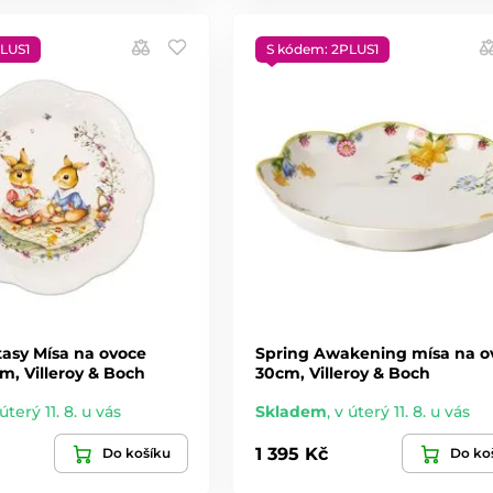
LUS1
S kódem: 2PLUS1
tasy Mísa na ovoce
Spring Awakening mísa na o
cm, Villeroy & Boch
30cm, Villeroy & Boch
úterý 11. 8. u vás
Skladem
,
v úterý 11. 8. u vás
1 395 Kč
Do košíku
Do ko