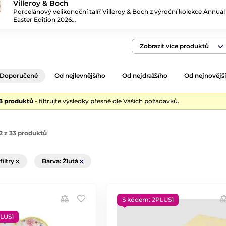
Villeroy & Boch
Porcelánový velikonoční talíř Villeroy & Boch z výroční kolekce Annual
Easter Edition 2026…
Zobrazit více produktů
Doporučené
Od nejlevnějšího
Od nejdražšího
Od nejnovějš
33 produktů
- filtrujte výsledky přesně dle Vašich požadavků.
2 z 33 produktů
filtry
Barva: Žlutá
S kódem: 2PLUS1
LUS1