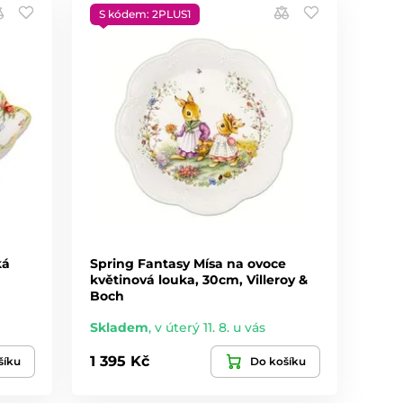
S kódem: 2PLUS1
ká
Spring Fantasy Mísa na ovoce
květinová louka, 30cm, Villeroy &
Boch
Skladem
,
v úterý 11. 8. u vás
1 395 Kč
šíku
Do košíku