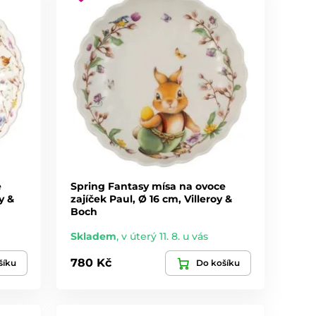
e
Spring Fantasy mísa na ovoce
y &
zajíček Paul, Ø 16 cm, Villeroy &
Boch
Skladem
,
v úterý 11. 8. u vás
780 Kč
šíku
Do košíku