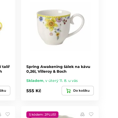
talíř
Spring Awakening šálek na kávu
ch
0,26l, Villeroy & Boch
Skladem
,
v úterý 11. 8. u vás
555 Kč
šíku
Do košíku
S kódem: 2PLUS1