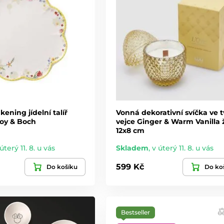
ening jídelní talíř
Vonná dekorativní svíčka ve 
roy & Boch
vejce Ginger & Warm Vanilla ž
12x8 cm
úterý 11. 8. u vás
Skladem
,
v úterý 11. 8. u vás
599 Kč
Do košíku
Do ko
Bestseller