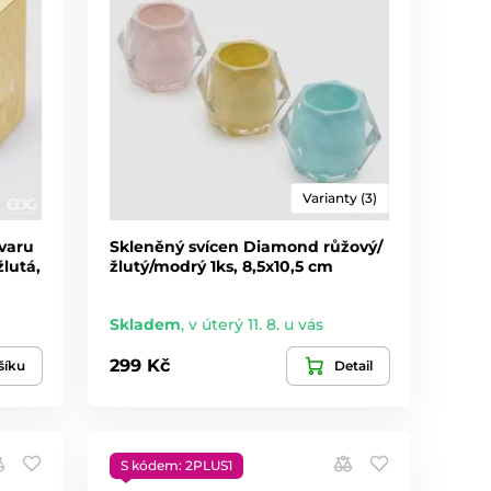
Varianty (3)
tvaru
Skleněný svícen Diamond růžový/
lutá,
žlutý/modrý 1ks, 8,5x10,5 cm
Skladem
,
v úterý 11. 8. u vás
299 Kč
šíku
Detail
S kódem: 2PLUS1