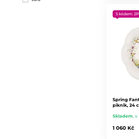
S kódem: 2P
Spring Fan
piknik, 24 
Skladem
,
v 
1 060 Kč