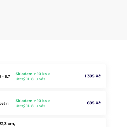
Skladem > 10 ks
v
1 395 Kč
 × 8,7
úterý 11. 8. u vás
Skladem > 10 ks
v
695 Kč
deální
úterý 11. 8. u vás
22,3 cm,