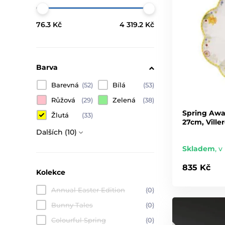
76.3 Kč
4 319.2 Kč
Barva
Barevná
(52)
Bílá
(53)
Růžová
(29)
Zelená
(38)
Spring Awak
Žlutá
(33)
27cm, Ville
Dalších (10)
Skladem
,
v 
835 Kč
Kolekce
Annual Easter Edition
(0)
Bunny Tales
(0)
Colourful Spring
(0)