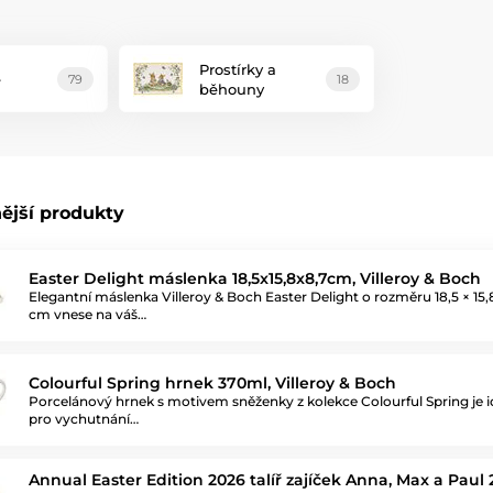
Prostírky a
e
79
18
běhouny
ější produkty
Easter Delight máslenka 18,5x15,8x8,7cm, Villeroy & Boch
Elegantní máslenka Villeroy & Boch Easter Delight o rozměru 18,5 × 15,8
cm vnese na váš…
Colourful Spring hrnek 370ml, Villeroy & Boch
Porcelánový hrnek s motivem sněženky z kolekce Colourful Spring je i
pro vychutnání…
Annual Easter Edition 2026 talíř zajíček Anna, Max a Paul 