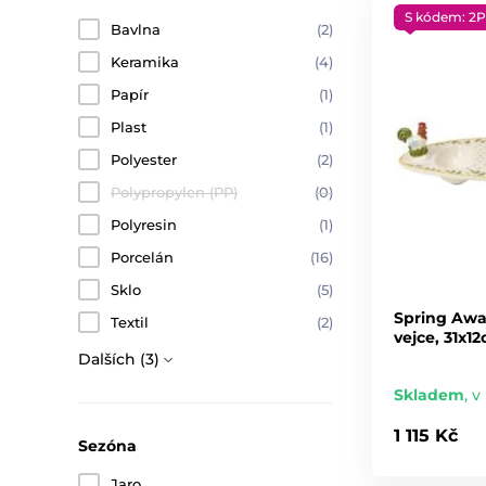
S kódem: 2P
Bavlna
(2)
Keramika
(4)
Papír
(1)
Plast
(1)
Polyester
(2)
Polypropylen (PP)
(0)
Polyresin
(1)
Porcelán
(16)
Sklo
(5)
Spring Awa
Textil
(2)
vejce, 31x1
Dalších (3)
Skladem
,
v 
1 115 Kč
Sezóna
Jaro