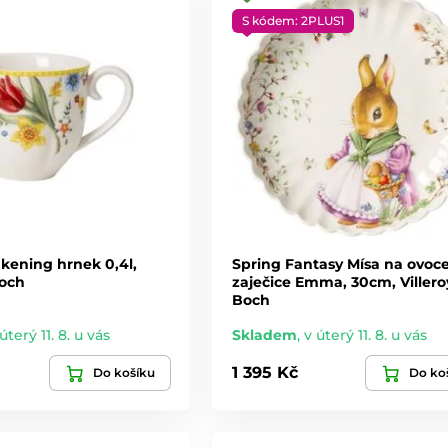
S kódem: 2PLUS1
kening hrnek 0,4l,
Spring Fantasy Mísa na ovoc
Boch
zaječice Emma, 30cm, Villero
Boch
úterý 11. 8. u vás
Skladem
,
v úterý 11. 8. u vás
1 395 Kč
Do košíku
Do ko