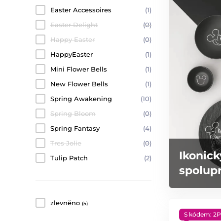
Easter Accessoires
(1)
Easter Delight
(0)
Happy Easter
(0)
HappyEaster
(1)
Mini Flower Bells
(1)
New Flower Bells
(1)
Spring Awakening
(10)
Spring Bloom
(0)
Spring Fantasy
(4)
Tres Jolie
(0)
Ikonick
Tulip Patch
(2)
spolupr
zlevněno
(5)
S kódem: 2P