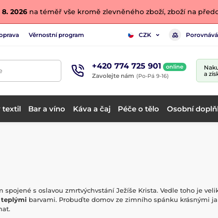
 8. 2026
na téměř vše kromě zlevněného zboží, zboží na předo
oprava
Věrnostní program
Porovnává
CZK
+420 774 725 901
online
Naku
e
a zís
Zavolejte nám
(Po-Pá 9-16)
textil
Bar a víno
Káva a čaj
Péče o tělo
Osobní doplň
ojené s oslavou zmrtvýchvstání Ježíše Krista. Vedle toho je velik
r
teplými
barvami. Probuďte domov ze zimního spánku krásnými jarn
nat.