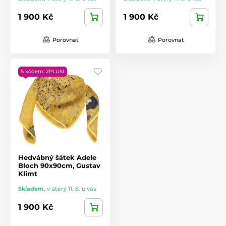
1 900 Kč
1 900 Kč
Porovnat
Porovnat
S kódem: 2PLUS1
Hedvábný šátek Adele
Bloch 90x90cm, Gustav
Klimt
Skladem
,
v úterý 11. 8. u vás
1 900 Kč