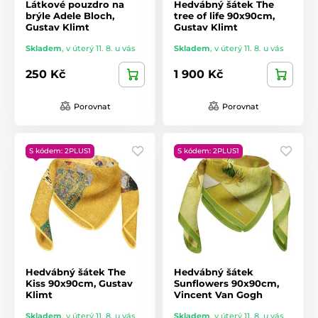
Látkové pouzdro na
Hedvábný šátek The
brýle Adele Bloch,
tree of life 90x90cm,
Gustav Klimt
Gustav Klimt
Skladem
,
v úterý 11. 8. u vás
Skladem
,
v úterý 11. 8. u vás
250 Kč
1 900 Kč
Porovnat
Porovnat
S kódem: 2PLUS1
S kódem: 2PLUS1
Hedvábný šátek The
Hedvábný šátek
Kiss 90x90cm, Gustav
Sunflowers 90x90cm,
Klimt
Vincent Van Gogh
Skladem
,
v úterý 11. 8. u vás
Skladem
,
v úterý 11. 8. u vás