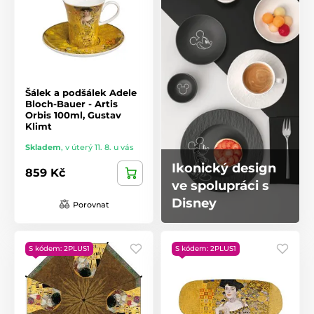
Šálek a podšálek Adele
Bloch-Bauer - Artis
Orbis 100ml, Gustav
Klimt
Skladem
,
v úterý 11. 8. u vás
Ikonický design
859 Kč
ve spolupráci s
Disney
Porovnat
S kódem: 2PLUS1
S kódem: 2PLUS1