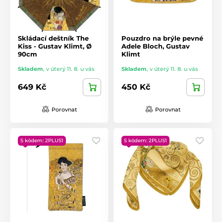
Skládací deštník The
Pouzdro na brýle pevné
Kiss - Gustav Klimt, Ø
Adele Bloch, Gustav
90cm
Klimt
Skladem
,
v úterý 11. 8. u vás
Skladem
,
v úterý 11. 8. u vás
649 Kč
450 Kč
Porovnat
Porovnat
S kódem: 2PLUS1
S kódem: 2PLUS1