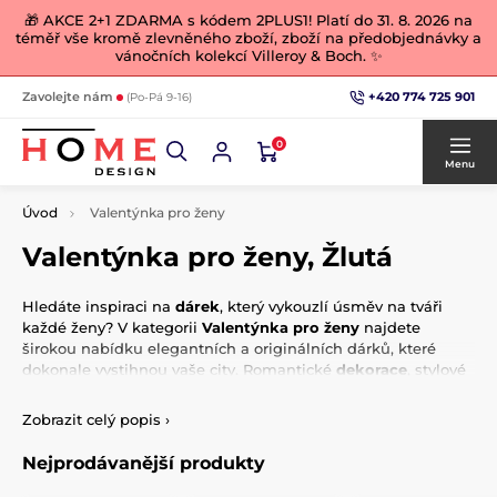
🎁 AKCE 2+1 ZDARMA s kódem 2PLUS1! Platí do 31. 8. 2026 na
téměř vše kromě zlevněného zboží, zboží na předobjednávky a
vánočních kolekcí Villeroy & Boch. ✨
+420 774 725 901
Zavolejte nám
(Po-Pá 9-16)
0
Menu
Úvod
Valentýnka pro ženy
Valentýnka pro ženy, Žlutá
Hledáte inspiraci na
dárek
, který vykouzlí úsměv na tváři
každé ženy? V kategorii
Valentýnka pro ženy
najdete
širokou nabídku elegantních a originálních dárků, které
dokonale vystihnou vaše city. Romantické
dekorace
, stylové
doplňky
nebo praktické předměty s jemným a ženským
designem – vše je pečlivě vybráno tak, aby oslovilo ženy,
Zobrazit celý popis
›
které mají smysl pro detail a krásu. Překvapte svou
partnerku, maminku nebo kamarádku něčím výjimečným a
Nejprodávanější produkty
udělejte z letošního Valentýna
nezapomenutelný zážitek
.