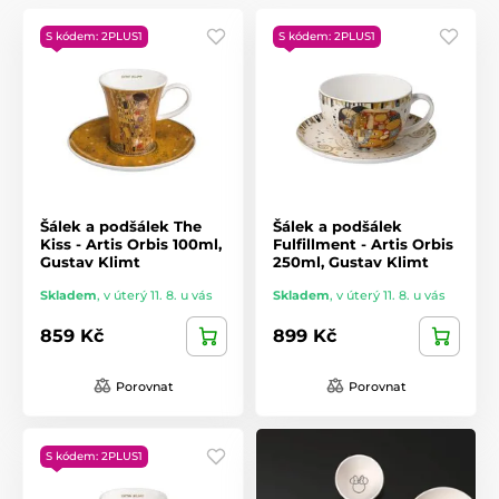
S kódem: 2PLUS1
S kódem: 2PLUS1
Šálek a podšálek The
Šálek a podšálek
Kiss - Artis Orbis 100ml,
Fulfillment - Artis Orbis
Gustav Klimt
250ml, Gustav Klimt
Skladem
,
v úterý 11. 8. u vás
Skladem
,
v úterý 11. 8. u vás
859 Kč
899 Kč
Porovnat
Porovnat
S kódem: 2PLUS1