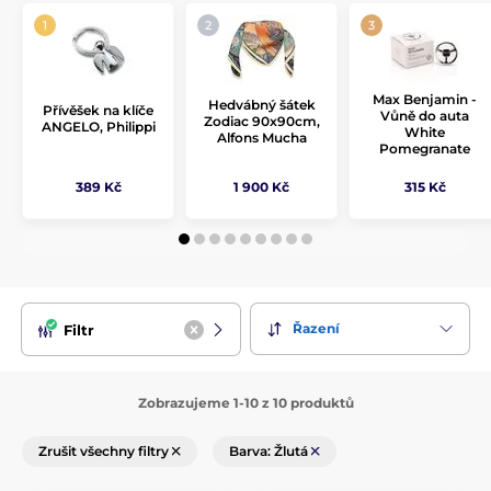
Max Benjamin -
Hedvábný šátek
Přívěšek na klíče
Vůně do auta
Zodiac 90x90cm,
ANGELO, Philippi
White
Alfons Mucha
Pomegranate
389 Kč
1 900 Kč
315 Kč
Řazení
Filtr
Zobrazujeme 1-10 z 10 produktů
Zrušit všechny filtry
Barva: Žlutá