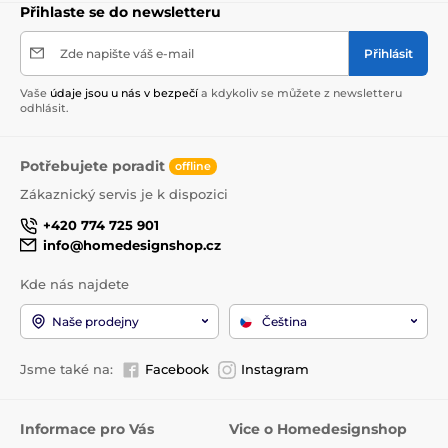
Přihlaste se do newsletteru
Zde napište váš e-mail
Přihlásit
Vaše
údaje jsou u nás v bezpečí
a kdykoliv se můžete z newsletteru
odhlásit.
Potřebujete poradit
offline
Zákaznický servis je k dispozici
+420 774 725 901
info@homedesignshop.cz
Kde nás najdete
Naše prodejny
Čeština
Jsme také na:
Facebook
Instagram
Informace pro Vás
Vice o Homedesignshop