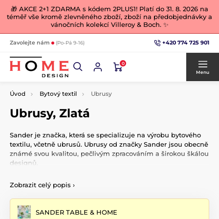
🎁 AKCE 2+1 ZDARMA s kódem 2PLUS1! Platí do 31. 8. 2026 na
téměř vše kromě zlevněného zboží, zboží na předobjednávky a
vánočních kolekcí Villeroy & Boch. ✨
+420 774 725 901
Zavolejte nám
(Po-Pá 9-16)
0
Menu
Úvod
Bytový textil
Ubrusy
Ubrusy, Zlatá
Sander je značka, která se specializuje na výrobu bytového
textilu, včetně ubrusů. Ubrusy od značky Sander jsou obecně
známé svou kvalitou, pečlivým zpracováním a širokou škálou
designů.
Sander nabízí různé druhy ubrusů, včetně ubrusů na
Zobrazit celý popis
›
každodenní použití i na speciální příležitosti. Tyto ubrusy
jsou často vyrobeny z kvalitních materiálů a nabízejí různé
vzory, barvy a velikosti, které mohou ladit s různými styly
SANDER TABLE & HOME
interiéru.