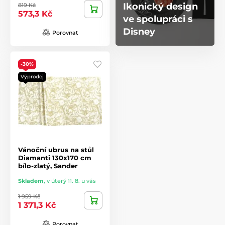
Ikonický design
819 Kč
573,3 Kč
ve spolupráci s
Disney
Porovnat
-30%
Výprodej
Vánoční ubrus na stůl
Diamanti 130x170 cm
bílo-zlatý, Sander
Skladem
,
v úterý 11. 8. u vás
1 959 Kč
1 371,3 Kč
Porovnat