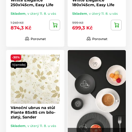
250x145cm, Easy Life
180x145cm, Easy Life
Skladem
,
v úterý 11. 8. u vás
Skladem
,
v úterý 11. 8. u vás
1 249 Kč
999 Kč
874,3 Kč
699,3 Kč
Porovnat
Porovnat
-30%
Výprodej
Vánoční ubrus na stůl
Piante 85x85 cm bílo-
zlatý, Sander
Skladem
,
v úterý 11. 8. u vás