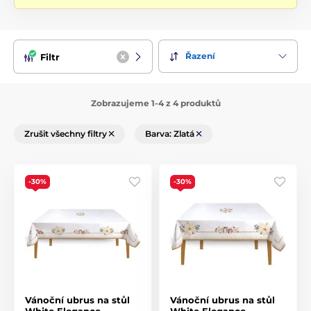
Při výběru ubrusů od značky Sander se zaměřte na svůj
osobní vkus, preferovaný styl a také na to, jaký efekt chcete
vytvořit na jídelním stole. Můžete zvolit ubrusy s
Řazení
Filtr
jednoduchým a elegantním designem pro každodenní
použití, nebo můžete zvolit zdobené ubrusy s vyšíváním
nebo krajkou pro speciální příležitosti.
Zobrazujeme 1-4 z 4 produktů
Důležité je také zvolit správnou velikost ubrusu, která bude
odpovídat velikosti vašeho jídelního stolu. Zvažte také
Zrušit všechny filtry
Barva: Zlatá
materiál ubrusu, který může být například bavlněný, lněný
nebo směs těchto materiálů, v závislosti na vašich
preferencích.
-30%
-30%
Prozkoumejte nabídku ubrusů od značky Sander. Najdete
zde různé možnosti, které vám pomohou doplnit váš jídelní
stůl a přidat do něj elegantní a stylový prvek.
Vánoční ubrus na stůl
Vánoční ubrus na stůl
White Elegance
White Elegance