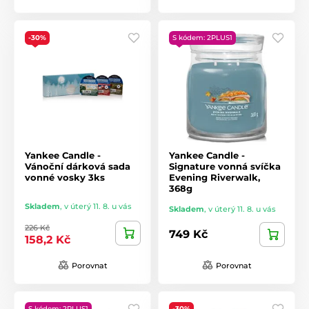
-30%
S kódem: 2PLUS1
Yankee Candle -
Yankee Candle -
Vánoční dárková sada
Signature vonná svíčka
vonné vosky 3ks
Evening Riverwalk,
368g
Skladem
,
v úterý 11. 8. u vás
Skladem
,
v úterý 11. 8. u vás
226 Kč
749 Kč
158,2 Kč
Porovnat
Porovnat
S kódem: 2PLUS1
-30%