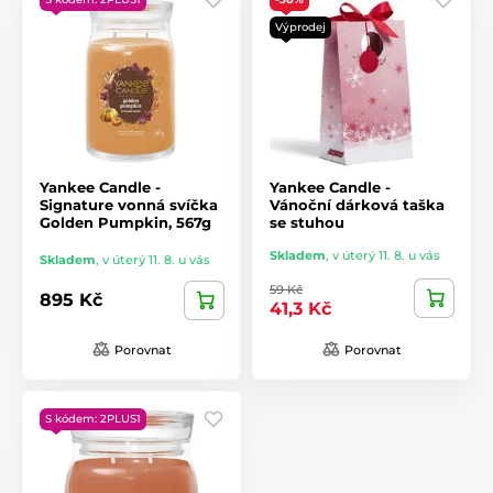
Výprodej
Yankee Candle -
Yankee Candle -
Signature vonná svíčka
Vánoční dárková taška
Golden Pumpkin, 567g
se stuhou
Skladem
,
v úterý 11. 8. u vás
Skladem
,
v úterý 11. 8. u vás
59 Kč
895 Kč
41,3 Kč
Porovnat
Porovnat
S kódem: 2PLUS1