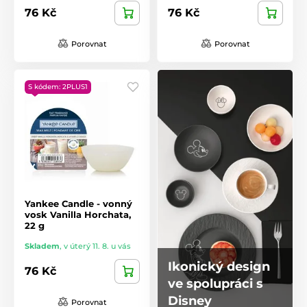
76 Kč
76 Kč
Porovnat
Porovnat
S kódem: 2PLUS1
Yankee Candle - vonný
vosk Vanilla Horchata,
22 g
Skladem
,
v úterý 11. 8. u vás
Ikonický design
76 Kč
ve spolupráci s
Disney
Porovnat