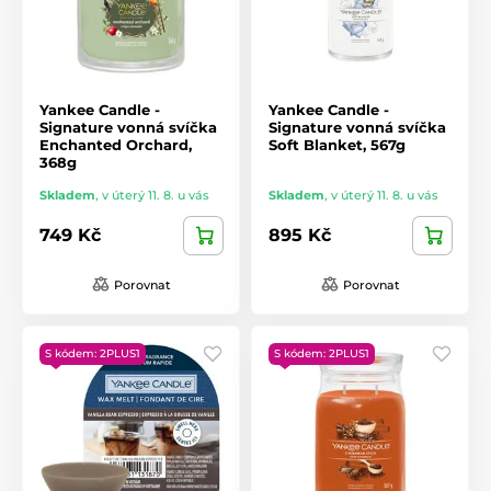
Yankee Candle -
Yankee Candle -
Signature vonná svíčka
Signature vonná svíčka
Enchanted Orchard,
Soft Blanket, 567g
368g
Skladem
,
v úterý 11. 8. u vás
Skladem
,
v úterý 11. 8. u vás
749 Kč
895 Kč
Porovnat
Porovnat
S kódem: 2PLUS1
S kódem: 2PLUS1