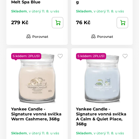
Melt Spa Blue
g
Skladem
,
v úterý 11. 8. u vás
Skladem
,
v úterý 11. 8. u vás
279 Kč
76 Kč
Porovnat
Porovnat
S kódem: 2PLUS1
S kódem: 2PLUS1
Yankee Candle -
Yankee Candle -
Signature vonná svíčka
Signature vonná svíčka
Warm Cashmere, 368g
A Calm & Quiet Place,
368g
Skladem
,
v úterý 11. 8. u vás
Skladem
,
v úterý 11. 8. u vás