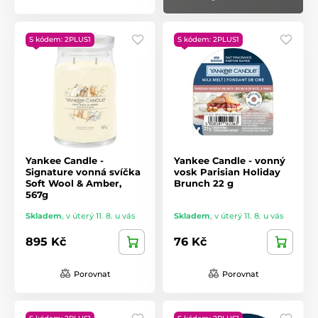
S kódem: 2PLUS1
S kódem: 2PLUS1
Yankee Candle -
Yankee Candle - vonný
Signature vonná svíčka
vosk Parisian Holiday
Soft Wool & Amber,
Brunch 22 g
567g
Skladem
,
v úterý 11. 8. u vás
Skladem
,
v úterý 11. 8. u vás
895 Kč
76 Kč
Porovnat
Porovnat