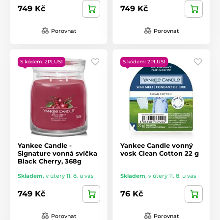
749 Kč
749 Kč
Porovnat
Porovnat
S kódem: 2PLUS1
S kódem: 2PLUS1
Yankee Candle -
Yankee Candle vonný
Signature vonná svíčka
vosk Clean Cotton 22 g
Black Cherry, 368g
Skladem
,
v úterý 11. 8. u vás
Skladem
,
v úterý 11. 8. u vás
749 Kč
76 Kč
Porovnat
Porovnat