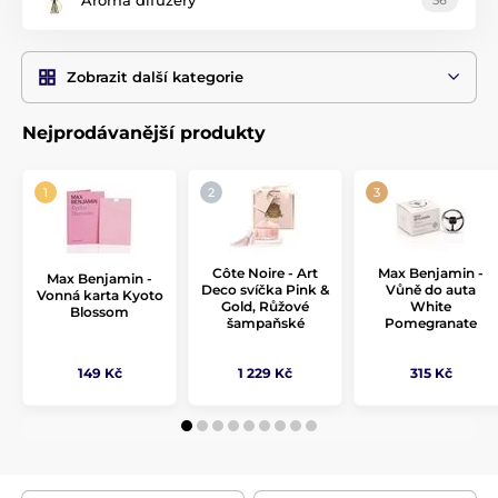
Zobrazit další kategorie
Nejprodávanější produkty
Côte Noire - Art
Max Benjamin -
Max Benjamin -
Deco svíčka Pink &
Vůně do auta
Vonná karta Kyoto
Gold, Růžové
White
Blossom
šampaňské
Pomegranate
149 Kč
1 229 Kč
315 Kč