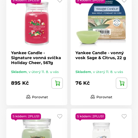
S kódem: 2PLUS1
S kódem: 2PLUS1
Yankee Candle -
Yankee Candle - vonný
Signature vonná svíčka
vosk Sage & Citrus, 22 g
Holiday Cheer, 567g
Skladem
,
v úterý 11. 8. u vás
Skladem
,
v úterý 11. 8. u vás
895 Kč
76 Kč
Porovnat
Porovnat
S kódem: 2PLUS1
S kódem: 2PLUS1