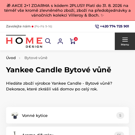
🎁 AKCE 2+1 ZDARMA s kódem 2PLUS1! Platí do 31. 8. 2026 na
téměř vše kromě zlevněného zboží, zboží na předobjednávky a
vánočních kolekcí Villeroy & Boch. ✨
+420 774 725 901
Zavolejte nám
(Po-Pá 9-16)
0
Menu
Úvod
Bytové vůně
Yankee Candle Bytové vůně
Hledáte zboží výrobce Yankee Candle - Bytové vůně?
Dekorace, které zkrášlí váš domov po celý rok.
Vonné kytice
5
Aroma difuzéry
56