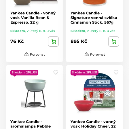
Yankee Candle - vonný
Yankee Candle -
vosk Vanilla Bean &
Signature vonná svíčka
Espresso, 22 g
Cinnamon Stick, 567g
Skladem
,
v úterý 11. 8. u vás
Skladem
,
v úterý 11. 8. u vás
76 Kč
895 Kč
Porovnat
Porovnat
S kódem: 2PLUS1
S kódem: 2PLUS1
Yankee Candle -
Yankee Candle - vonný
aromalampa Pebble
vosk Holiday Cheer, 22