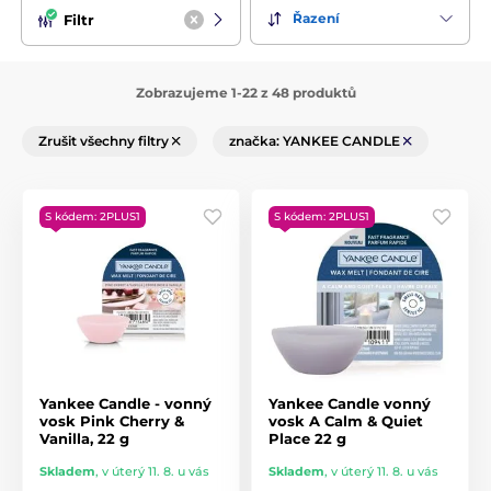
Řazení
Filtr
Zobrazujeme 1-22 z 48 produktů
Zrušit všechny filtry
značka: YANKEE CANDLE
S kódem: 2PLUS1
S kódem: 2PLUS1
Yankee Candle - vonný
Yankee Candle vonný
vosk Pink Cherry &
vosk A Calm & Quiet
Vanilla, 22 g
Place 22 g
Skladem
,
v úterý 11. 8. u vás
Skladem
,
v úterý 11. 8. u vás