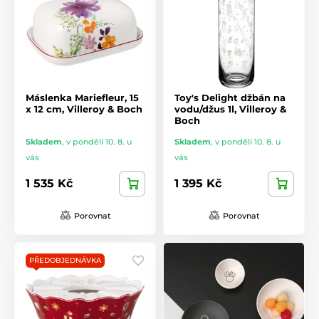
Máslenka Mariefleur, 15
Toy's Delight džbán na
x 12 cm, Villeroy & Boch
vodu/džus 1l, Villeroy &
Boch
Skladem
,
v pondělí 10. 8. u
Skladem
,
v pondělí 10. 8. u
vás
vás
1 535 Kč
1 395 Kč
Porovnat
Porovnat
PŘEDOBJEDNÁVKA