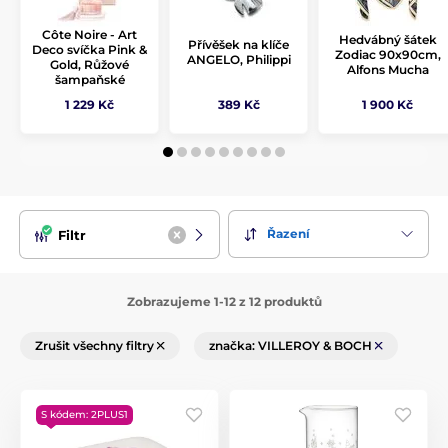
Côte Noire - Art
Hedvábný šátek
Přívěšek na klíče
Deco svíčka Pink &
Zodiac 90x90cm,
ANGELO, Philippi
Gold, Růžové
Alfons Mucha
šampaňské
1 229 Kč
389 Kč
1 900 Kč
Řazení
Filtr
Zobrazujeme 1-12 z 12 produktů
Zrušit všechny filtry
značka: VILLEROY & BOCH
S kódem: 2PLUS1