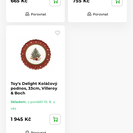
665 Kč
755 Kč
Porovnat
Porovnat
Toy's Delight Koláčový
podnos, 33cm, Villeroy
& Boch
Skladem
,
v pondělí 10. 8. u
vás
1 945 Kč
Porovnat