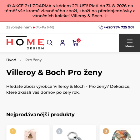
🎁 AKCE 2+1 ZDARMA s kódem 2PLUS1! Platí do 31. 8. 2026 na
téměř vše kromě zlevněného zboží, zboží na předobjednávky a
vánočních kolekcí Villeroy & Boch. ✨
+420 774 725 901
Zavolejte nám
(Po-Pá 9-16)
0
Menu
Úvod
Pro ženy
Villeroy & Boch Pro ženy
Hledáte zboží výrobce Villeroy & Boch - Pro ženy? Dekorace,
které zkrášlí váš domov po celý rok.
Nejprodávanější produkty