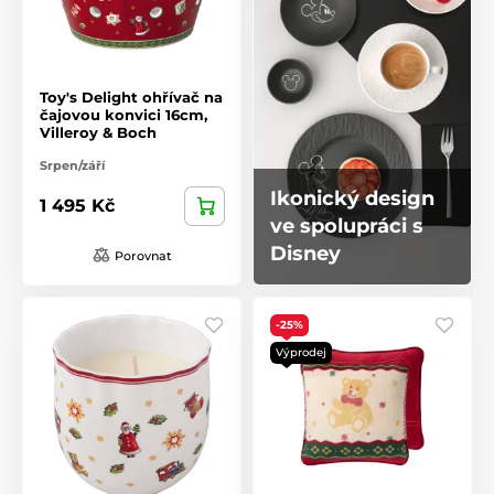
Toy's Delight ohřívač na
čajovou konvici 16cm,
Villeroy & Boch
Srpen/září
Ikonický design
1 495 Kč
ve spolupráci s
Disney
Porovnat
-25%
Výprodej