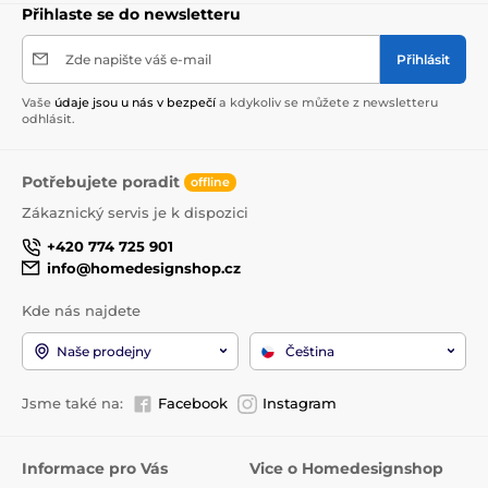
Přihlaste se do newsletteru
Zde napište váš e-mail
Přihlásit
Vaše
údaje jsou u nás v bezpečí
a kdykoliv se můžete z newsletteru
odhlásit.
Potřebujete poradit
offline
Zákaznický servis je k dispozici
+420 774 725 901
info@homedesignshop.cz
Kde nás najdete
Naše prodejny
Čeština
Jsme také na:
Facebook
Instagram
Informace pro Vás
Vice o Homedesignshop