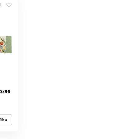
20x96
šíku