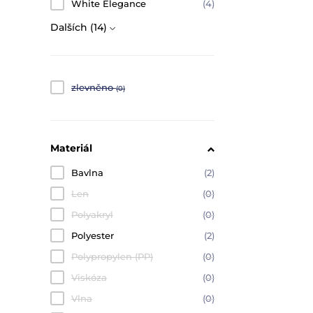
White Elegance
(4)
Dalších (14)
zlevněno
(0)
Materiál
Bavlna
(2)
Len
(0)
Polyakryl
(0)
Polyester
(2)
Polypropylen (PP)
(0)
Viskóza
(0)
Vlna
(0)