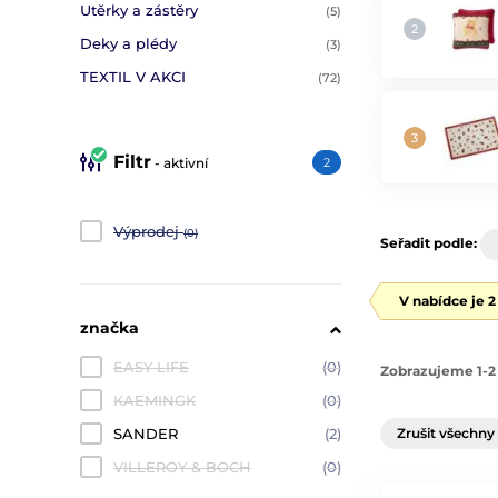
Utěrky a zástěry
(5)
Deky a plédy
(3)
TEXTIL V AKCI
(72)
Filtr
- aktivní
2
Výprodej
(0)
Seřadit podle:
V nabídce je 
značka
EASY LIFE
(0)
Zobrazujeme 1-2 
KAEMINGK
(0)
Zrušit všechny 
SANDER
(2)
VILLEROY & BOCH
(0)