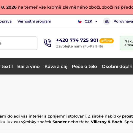
 8. 2026
na téměř vše kromě zlevněného zboží, zboží na předo
oprava
Věrnostní program
Porovnává
CZK
+420 774 725 901
offline
Naku
e
a zís
Zavolejte nám
(Po-Pá 9-16)
textil
Bar a víno
Káva a čaj
Péče o tělo
Osobní doplň
 vám doladí váš interiér a zpříjemní stolovaní. Z široké nabídky
prost
pku luxusu výrobky značek
Sander
nebo třeba
Villeroy & Boch
. Spr