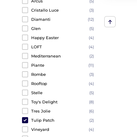
Arcus
(5)
Cristallo Luce
(3)
Diamanti
(12)
Glen
(5)
Happy Easter
(4)
LOFT
(4)
Mediterranean
(2)
Piante
(11)
Rombe
(3)
Rooftop
(4)
Stelle
(5)
Toy's Delight
(8)
Tres Jolie
(6)
Tulip Patch
(2)
Vineyard
(4)