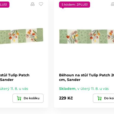
LUS1
S kódem: 2PLUS1
stůl Tulip Patch
Běhoun na stůl Tulip Patch 
 Sander
cm, Sander
úterý 11. 8. u vás
Skladem
,
v úterý 11. 8. u vás
229 Kč
Do košíku
Do ko