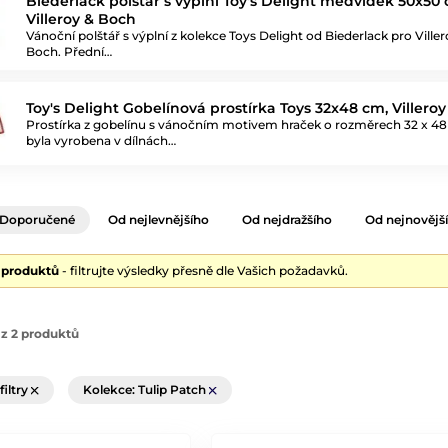
Biederlack polštář s výplní Toy's Delight medvídek 50x50 
Villeroy & Boch
Vánoční polštář s výplní z kolekce Toys Delight od Biederlack pro Viller
Boch. Přední…
Toy's Delight Gobelínová prostírka Toys 32x48 cm, Villero
Prostírka z gobelínu s vánočním motivem hraček o rozměrech 32 x 4
byla vyrobena v dílnách…
Doporučené
Od nejlevnějšího
Od nejdražšího
Od nejnovějš
2 produktů
- filtrujte výsledky přesně dle Vašich požadavků.
z 2 produktů
filtry
Kolekce: Tulip Patch