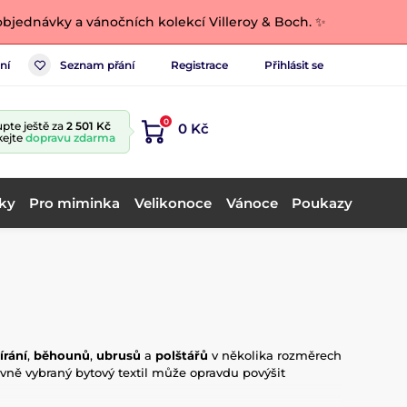
bjednávky a vánočních kolekcí Villeroy & Boch. ✨
ní
Seznam přání
Registrace
Přihlásit se
0
pte ještě za
2 501 Kč
0 Kč
kejte
dopravu zdarma
ky
Pro miminka
Velikonoce
Vánoce
Poukazy
írání
,
běhounů
,
ubrusů
a
polštářů
v několika rozměrech
ávně vybraný bytový textil může opravdu povýšit