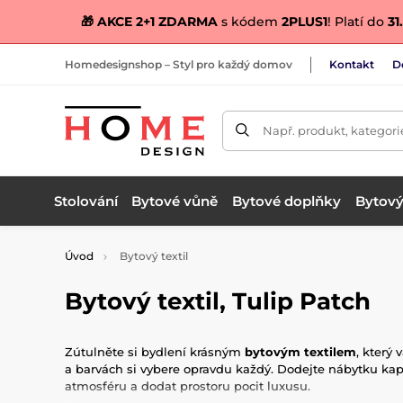
🎁 AKCE 2+1 ZDARMA
s kódem
2PLUS1
! Platí do
31.
Homedesignshop – Styl pro každý domov
Kontakt
D
Např. produkt, kategori
Stolování
Bytové vůně
Bytové doplňky
Bytový 
Úvod
Bytový textil
Bytový textil, Tulip Patch
Zútulněte si bydlení krásným
bytovým textilem
, který
a barvách si vybere opravdu každý. Dodejte nábytku ka
atmosféru a dodat prostoru pocit luxusu.