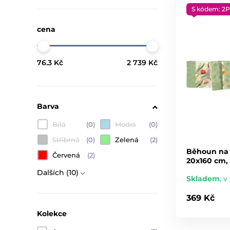
S kódem: 2P
cena
76.3 Kč
2 739 Kč
Barva
Bílá
(0)
Modrá
(0)
Stříbrná
(0)
Zelená
(2)
Běhoun na 
Červená
(2)
20x160 cm,
Dalších (10)
Skladem
,
v 
369 Kč
Kolekce