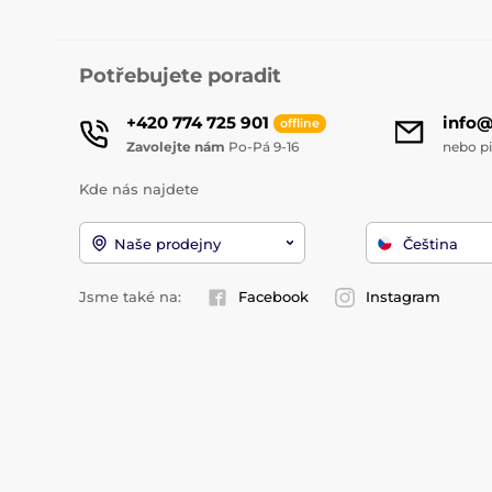
Potřebujete poradit
+420 774 725 901
info
offline
Zavolejte nám
Po-Pá 9-16
nebo p
Kde nás najdete
Naše prodejny
Čeština
Jsme také na:
Facebook
Instagram