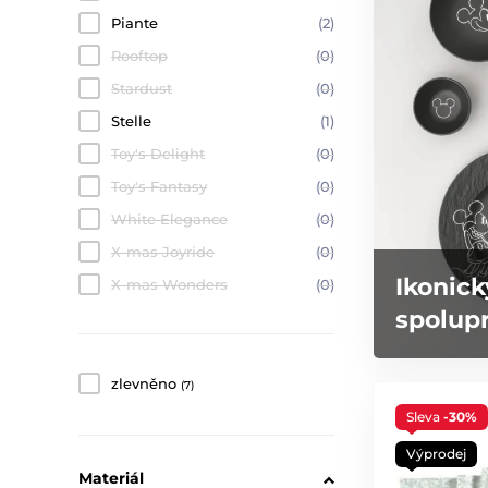
Piante
(2)
Rooftop
(0)
Stardust
(0)
Stelle
(1)
Toy's Delight
(0)
Toy's Fantasy
(0)
White Elegance
(0)
X-mas Joyride
(0)
Ikonick
X-mas Wonders
(0)
spolupr
zlevněno
(7)
Sleva
-30%
Výprodej
Materiál