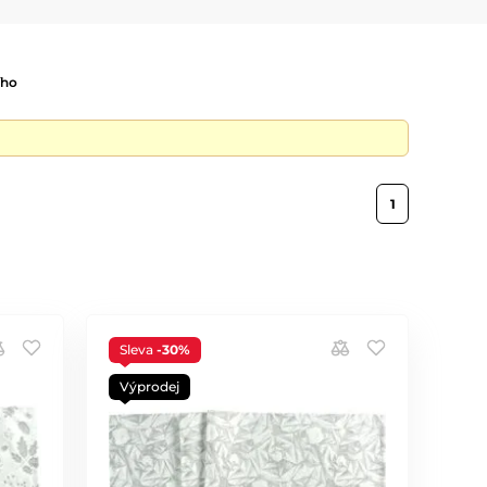
ího
1
Sleva
-30%
Výprodej