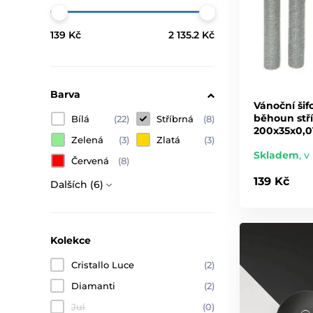
139 Kč
2 135.2 Kč
Barva
Vánoční šif
běhoun stříb
Bílá
(22)
Stříbrná
(8)
200x35x0,0
Zelená
(3)
Zlatá
(3)
Skladem
,
v 
Červená
(8)
139 Kč
Dalších (6)
Kolekce
Cristallo Luce
(2)
Diamanti
(2)
Jul
(0)