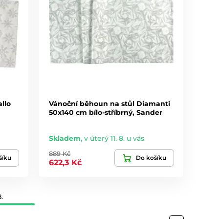
llo
Vánoční běhoun na stůl Diamanti
50x140 cm bílo-stříbrný, Sander
Skladem
,
v úterý 11. 8. u vás
889 Kč
šíku
Do košíku
622,3 Kč
.