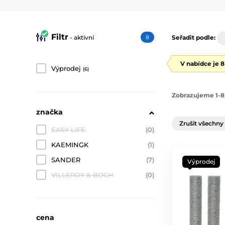
Filtr
- aktivní
8
Seřadit podle:
V nabídce je 
Výprodej
(6)
Zobrazujeme 1-8
značka
Zrušit všechny 
EASY LIFE
(0)
KAEMINGK
(1)
SANDER
(7)
Výprodej
VILLEROY & BOCH
(0)
cena