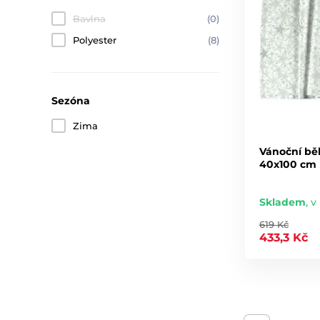
Bavlna
(0)
Polyester
(8)
Sezóna
Zima
Vánoční běh
40x100 cm b
Skladem
,
v 
619 Kč
433,3 Kč