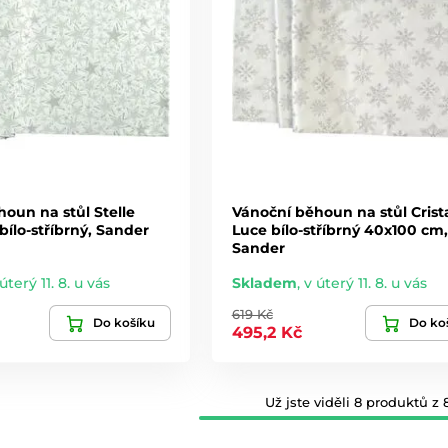
oun na stůl Stelle
Vánoční běhoun na stůl Crista
ílo-stříbrný, Sander
Luce bílo-stříbrný 40x100 cm,
Sander
úterý 11. 8. u vás
Skladem
,
v úterý 11. 8. u vás
619 Kč
Do košíku
Do ko
495,2 Kč
Už jste viděli 8 produktů z 8