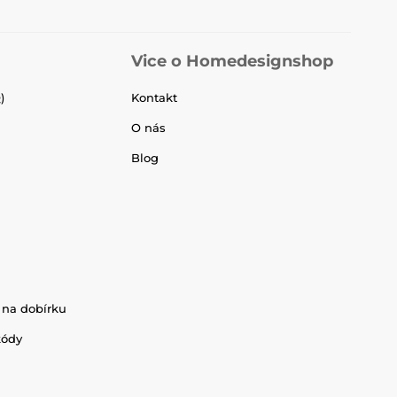
Vice o Homedesignshop
)
Kontakt
O nás
Blog
 na dobírku
kódy