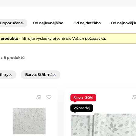
Doporučené
Od nejlevnějšího
Od nejdražšího
Od nejnovějš
8 produktů
- filtrujte výsledky přesně dle Vašich požadavků.
 z 8 produktů
filtry
Barva: Stříbrná
Sleva
-30%
Výprodej