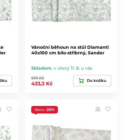
te
Vánoční běhoun na stůl Diamanti
der
40x100 cm bílo-stříbrný, Sander
Skladem
,
v úterý 11. 8. u vás
619 Kč
šíku
Do košíku
433,3 Kč
Sleva
-20%