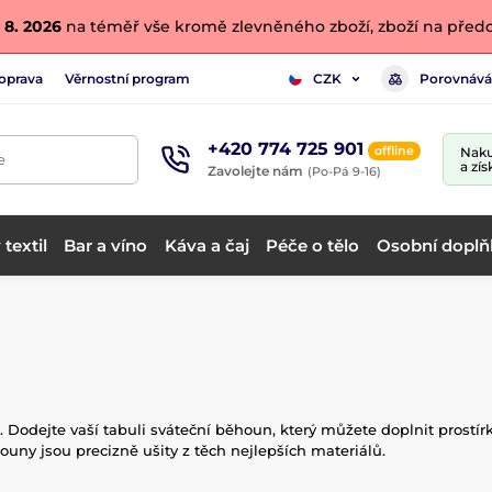
 8. 2026
na téměř vše kromě zlevněného zboží, zboží na předo
oprava
Věrnostní program
Porovnává
CZK
+420 774 725 901
offline
Naku
e
a zís
Zavolejte nám
(Po-Pá 9-16)
textil
Bar a víno
Káva a čaj
Péče o tělo
Osobní doplň
. Dodejte vaší tabuli sváteční běhoun, který můžete doplnit prostí
uny jsou precizně ušity z těch nejlepších materiálů.