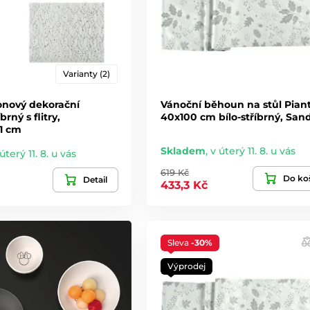
Varianty (2)
onový dekorační
Vánoční běhoun na stůl Pian
rný s flitry,
40x100 cm bílo-stříbrný, San
1 cm
Skladem
,
v úterý 11. 8. u vás
úterý 11. 8. u vás
619 Kč
Do ko
Detail
433,3 Kč
Sleva
-30%
Výprodej