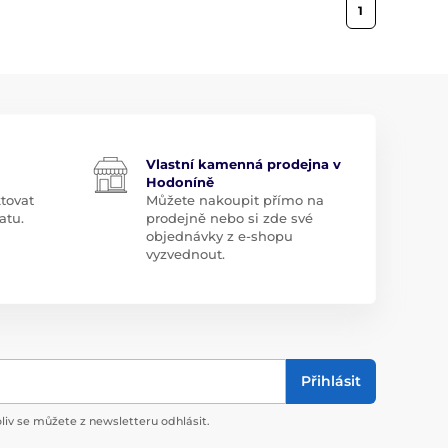
1
Vlastní kamenná prodejna v
Hodoníně
tovat
Můžete nakoupit přímo na
atu.
prodejně nebo si zde své
objednávky z e-shopu
vyzvednout.
Přihlásit
liv se můžete z newsletteru odhlásit.