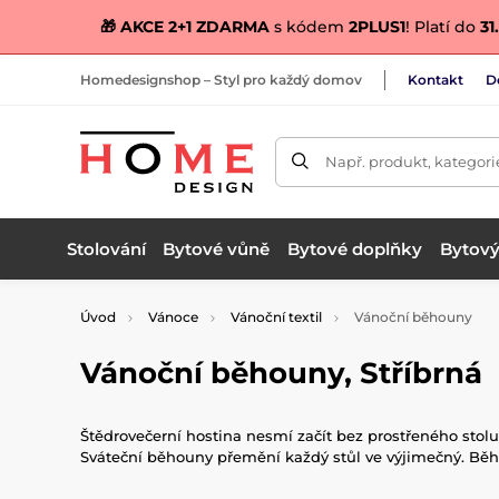
🎁 AKCE 2+1 ZDARMA
s kódem
2PLUS1
! Platí do
31.
Homedesignshop – Styl pro každý domov
Kontakt
D
Např. produkt, kategori
Stolování
Bytové vůně
Bytové doplňky
Bytový 
Úvod
Vánoce
Vánoční textil
Vánoční běhouny
Vánoční běhouny, Stříbrná
Štědrovečerní hostina nesmí začít bez prostřeného stolu
Sváteční běhouny přemění každý stůl ve výjimečný. Běho