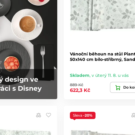
Vánoční běhoun na stůl Pian
50x140 cm bílo-stříbrný, San
Skladem
,
v úterý 11. 8. u vás
ý design ve
889 Kč
áci s Disney
Do ko
622,3 Kč
Sleva
-20%