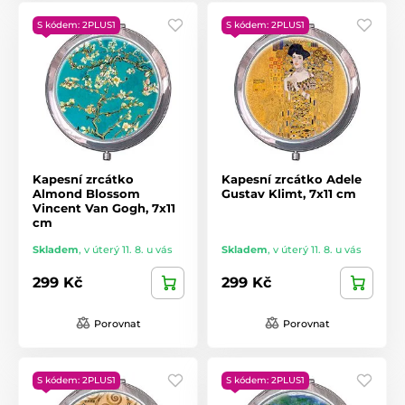
S kódem: 2PLUS1
S kódem: 2PLUS1
Kapesní zrcátko
Kapesní zrcátko Adele
Almond Blossom
Gustav Klimt, 7x11 cm
Vincent Van Gogh, 7x11
cm
Skladem
,
v úterý 11. 8. u vás
Skladem
,
v úterý 11. 8. u vás
299 Kč
299 Kč
Porovnat
Porovnat
S kódem: 2PLUS1
S kódem: 2PLUS1