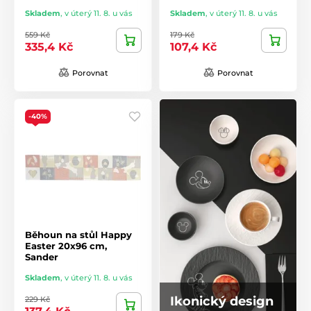
Skladem
,
v úterý 11. 8. u vás
Skladem
,
v úterý 11. 8. u vás
559 Kč
179 Kč
335,4 Kč
107,4 Kč
Porovnat
Porovnat
-40%
Běhoun na stůl Happy
Easter 20x96 cm,
Sander
Skladem
,
v úterý 11. 8. u vás
Ikonický design
229 Kč