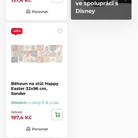
137,4 Kč
ve spolupráci s
Disney
Porovnat
-40%
Běhoun na stůl Happy
Easter 32x96 cm,
Sander
Skladem
,
v úterý 11. 8. u vás
329 Kč
197,4 Kč
Porovnat