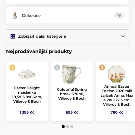
Dekorace
79
Zobrazit další kategorie
Nejprodávanější produkty
Annual Easter
Easter Delight
Colourful Spring
Edition 2026 talíř
máslenka
hrnek 370ml,
zajíček Anna, Max
18,5x15,8x8,7cm,
Villeroy & Boch
a Paul 22,3 cm,
Villeroy & Boch
Villeroy & Boch
1 395 Kč
695 Kč
780 Kč