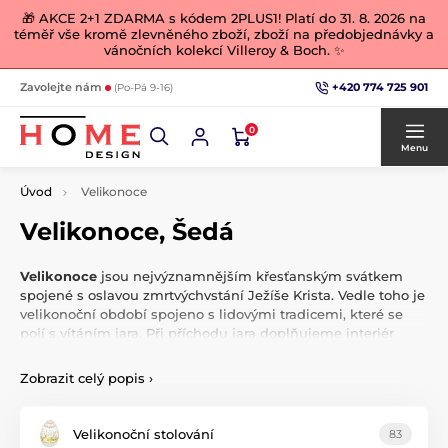
🎁 AKCE 2+1 ZDARMA s kódem 2PLUS1! Platí do 31. 8. 2026 na
téměř vše kromě zlevněného zboží, zboží na předobjednávky a
vánočních kolekcí Villeroy & Boch. ✨
+420 774 725 901
Zavolejte nám
(Po-Pá 9-16)
0
Menu
Úvod
Velikonoce
Velikonoce, Šedá
Velikonoce
jsou nejvýznamnějším křesťanským svátkem
spojené s oslavou zmrtvýchvstání Ježíše Krista. Vedle toho je
velikonoční období spojeno s lidovými tradicemi, které se
pojí s vítáním jara. Při příchodu jara doplňujeme interiér
teplými
barvami. Probuďte domov ze zimního spánku
krásnými jarními a velikonočními dekoracemi. Prožijte to
Zobrazit celý popis
›
nejkrásnější
jaro a léto
, na které budete dlouho vzpomínat.
Velikonoční stolování
83