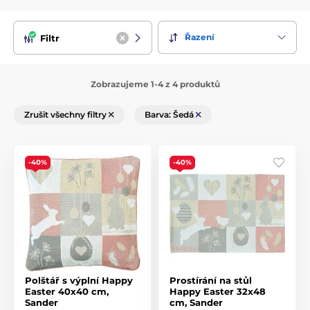
Řazení
Filtr
Zobrazujeme 1-4 z 4 produktů
Zrušit všechny filtry
Barva: Šedá
-40%
-40%
Polštář s výplní Happy
Prostírání na stůl
Easter 40x40 cm,
Happy Easter 32x48
Sander
cm, Sander