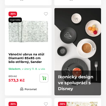
-30%
Výprodej
Vánoční ubrus na stůl
Diamanti 85x85 cm
bílo-stříbrný, Sander
Skladem
,
v úterý 11. 8. u vás
Ikonický design
819 Kč
573,3 Kč
ve spolupráci s
Disney
Porovnat
-30%
-30%