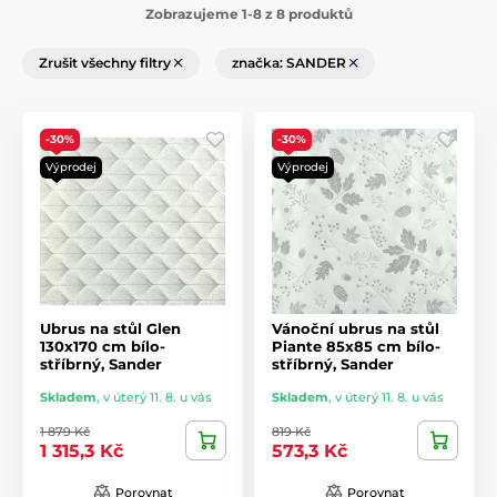
Zobrazujeme 1-8 z 8 produktů
Zrušit všechny filtry
značka: SANDER
-30%
-30%
Výprodej
Výprodej
Ubrus na stůl Glen
Vánoční ubrus na stůl
130x170 cm bílo-
Piante 85x85 cm bílo-
stříbrný, Sander
stříbrný, Sander
Skladem
,
v úterý 11. 8. u vás
Skladem
,
v úterý 11. 8. u vás
1 879 Kč
819 Kč
1 315,3 Kč
573,3 Kč
Porovnat
Porovnat