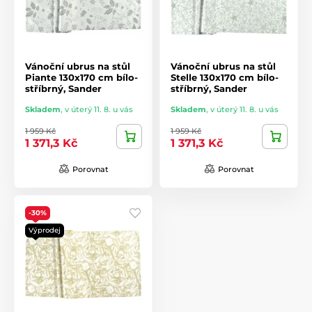
Vánoční ubrus na stůl
Vánoční ubrus na stůl
Piante 130x170 cm bílo-
Stelle 130x170 cm bílo-
stříbrný, Sander
stříbrný, Sander
Skladem
,
v úterý 11. 8. u vás
Skladem
,
v úterý 11. 8. u vás
1 959 Kč
1 959 Kč
1 371,3 Kč
1 371,3 Kč
Porovnat
Porovnat
-30%
Výprodej