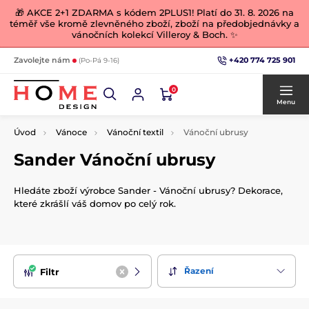
🎁 AKCE 2+1 ZDARMA s kódem 2PLUS1! Platí do 31. 8. 2026 na
téměř vše kromě zlevněného zboží, zboží na předobjednávky a
vánočních kolekcí Villeroy & Boch. ✨
+420 774 725 901
Zavolejte nám
(Po-Pá 9-16)
0
Menu
Úvod
Vánoce
Vánoční textil
Vánoční ubrusy
Sander Vánoční ubrusy
Hledáte zboží výrobce Sander - Vánoční ubrusy? Dekorace,
které zkrášlí váš domov po celý rok.
Řazení
Filtr