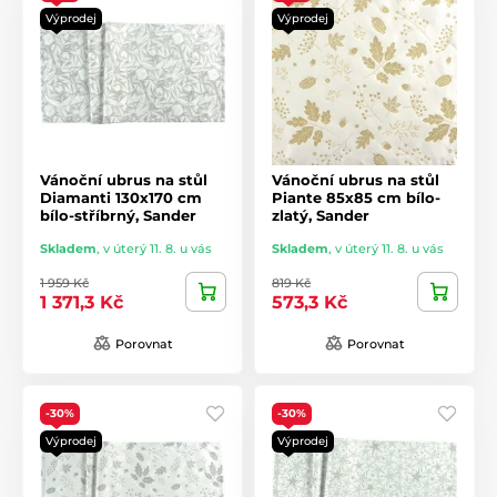
Výprodej
Výprodej
Vánoční ubrus na stůl
Vánoční ubrus na stůl
Diamanti 130x170 cm
Piante 85x85 cm bílo-
bílo-stříbrný, Sander
zlatý, Sander
Skladem
,
v úterý 11. 8. u vás
Skladem
,
v úterý 11. 8. u vás
1 959 Kč
819 Kč
1 371,3 Kč
573,3 Kč
Porovnat
Porovnat
-30%
-30%
Výprodej
Výprodej