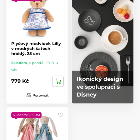
Plyšový medvídek Lilly
v modrých šatech
hnědý, 25 cm
Skladem
,
v pondělí 10. 8. u
vás
Ikonický design
779 Kč
ve spolupráci s
Disney
Porovnat
S kódem: 2PLUS1