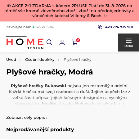
🎁 AKCE 2+1 ZDARMA s kódem 2PLUS1! Platí do 31. 8. 2026 na
téměř vše kromě zlevněného zboží, zboží na předobjednávky a
vánočních kolekcí Villeroy & Boch. ✨
+420 774 725 901
Zavolejte nám
(Po-Pá 9-16)
0
Menu
Úvod
Osobní doplňky
Plyšové hračky
Plyšové hračky, Modrá
Plyšové hračky Bukowski
nejsou jen roztomilý a odolní.
Každá hračka má svoji osobnost a duši. Jejich úspěch lze z
velké části připsat jejich krásným designům a vysokým
standardům
kvality.
Značka Bukowski si zakládá na
exkluzivitě, kvalitě, koncepčnosti a výjimečnosti.
Zobrazit celý popis
›
Nejprodávanější produkty