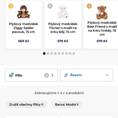
Plyšový medvídek
Plyšový medvídek
Plyšový medvídek
Best Friend s mašlí
Ziggy Spider
Florian s mašlí na
na krku hnědý, 18
pavouk, 15 cm
krku bílý, 15 cm
cm
569 Kč
579 Kč
579 Kč
Řazení
Filtr
Zobrazujeme 1-4 z 4 produktů
Zrušit všechny filtry
Barva: Modrá