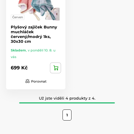
Červen
Plyšový zajíček Bunny
muchláček
červený/modrý 1ks,
30x30 cm
Skladem
,
v pondělí 10. 8. u
vás
699 Kč
Porovnat
Už jste viděli 4 produkty z 4.
1