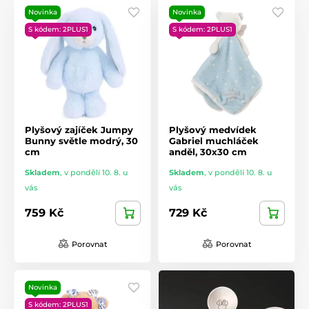
Novinka
Novinka
S kódem: 2PLUS1
S kódem: 2PLUS1
Plyšový zajíček Jumpy
Plyšový medvídek
Bunny světle modrý, 30
Gabriel muchláček
cm
anděl, 30x30 cm
Skladem
,
v pondělí 10. 8. u
Skladem
,
v pondělí 10. 8. u
vás
vás
759 Kč
729 Kč
Porovnat
Porovnat
Novinka
S kódem: 2PLUS1