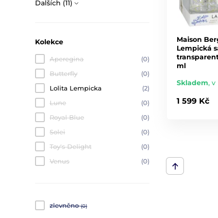
Dalších (11)
Maison Berg
Kolekce
Lempická s
transparent
Aperegina
(0)
ml
Butterfly
(0)
Skladem
,
v 
Lolita Lempicka
(2)
1 599 Kč
Lune
(0)
Royal Blue
(0)
Solei
(0)
Toy's Delight
(0)
Venus
(0)
zlevněno
(0)