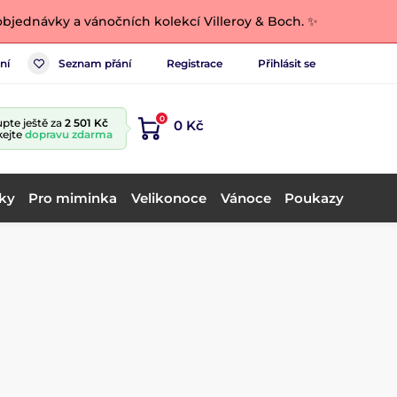
bjednávky a vánočních kolekcí Villeroy & Boch. ✨
ní
Seznam přání
Registrace
Přihlásit se
0
pte ještě za
2 501 Kč
0 Kč
kejte
dopravu zdarma
ky
Pro miminka
Velikonoce
Vánoce
Poukazy