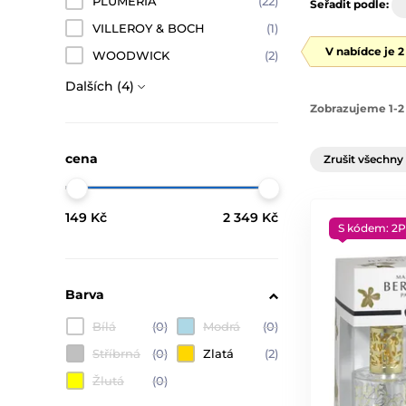
PLUMERIA
(22)
Seřadit podle:
VILLEROY & BOCH
(1)
V nabídce je 
WOODWICK
(2)
Dalších (4)
Zobrazujeme 1-2 
cena
Zrušit všechny 
149 Kč
2 349 Kč
S kódem: 2P
Barva
Bílá
(0)
Modrá
(0)
Stříbrná
(0)
Zlatá
(2)
Žlutá
(0)