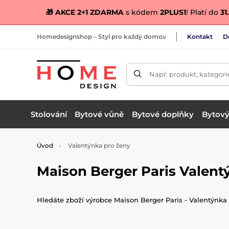
🎁 AKCE 2+1 ZDARMA
s kódem
2PLUS1
! Platí do
31.
Homedesignshop – Styl pro každý domov
Kontakt
D
Např. produkt, kategori
Stolování
Bytové vůně
Bytové doplňky
Bytový 
Úvod
Valentýnka pro ženy
Maison Berger Paris Valent
Hledáte zboží výrobce Maison Berger Paris - Valentýnka 