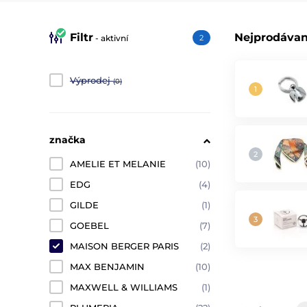
Filtr
Nejprodávan
- aktivní
2
Výprodej
(0)
značka
AMELIE ET MELANIE
(10)
EDG
(4)
GILDE
(1)
GOEBEL
(7)
MAISON BERGER PARIS
(2)
MAX BENJAMIN
(10)
MAXWELL & WILLIAMS
(1)