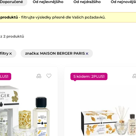
Doporučené
Od nejlevnějšího
Od nejdražšího
Od nejnovějš
2 produktů
- filtrujte výsledky přesně dle Vašich požadavků.
z 2 produktů
filtry
značka: MAISON BERGER PARIS
LUS1
S kódem: 2PLUS1