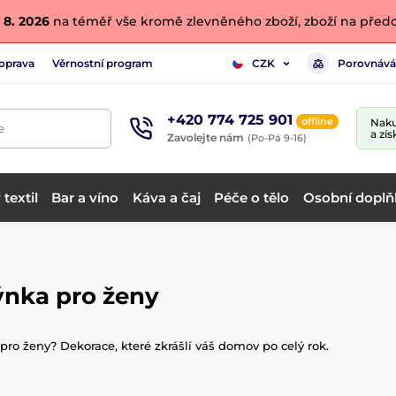
 8. 2026
na téměř vše kromě zlevněného zboží, zboží na předo
oprava
Věrnostní program
Porovnává
CZK
+420 774 725 901
offline
Naku
e
a zís
Zavolejte nám
(Po-Pá 9-16)
textil
Bar a víno
Káva a čaj
Péče o tělo
Osobní doplň
ýnka pro ženy
pro ženy? Dekorace, které zkrášlí váš domov po celý rok.