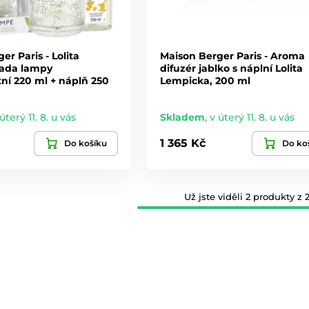
er Paris - Lolita
Maison Berger Paris - Aroma
ada lampy
difuzér jablko s náplní Lolita
ní 220 ml + náplň 250
Lempicka, 200 ml
úterý 11. 8. u vás
Skladem
,
v úterý 11. 8. u vás
1 365 Kč
Do košíku
Do ko
Už jste viděli 2 produkty z 2