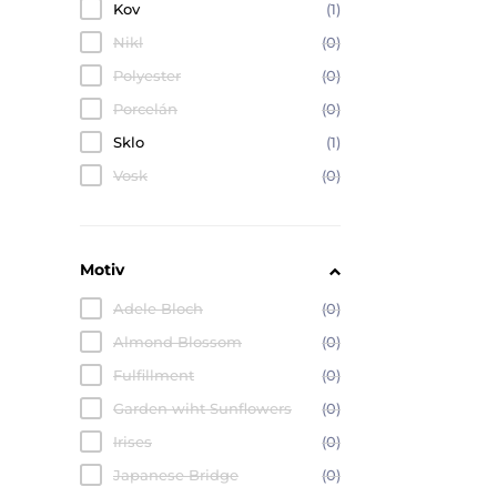
Kov
(1)
Nikl
(0)
Polyester
(0)
Porcelán
(0)
Sklo
(1)
Vosk
(0)
Motiv
Adele Bloch
(0)
Almond Blossom
(0)
Fulfillment
(0)
Garden wiht Sunflowers
(0)
Irises
(0)
Japanese Bridge
(0)