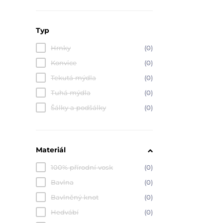
Typ
Hrnky
(0)
Konvice
(0)
Tekutá mýdla
(0)
Tuhá mýdla
(0)
Šálky a podšálky
(0)
Materiál
100% přírodní vosk
(0)
Bavlna
(0)
Bavlněný knot
(0)
Hedvábí
(0)