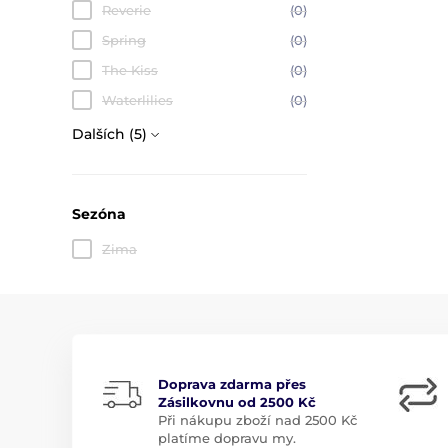
Reverie
(0)
Spring
(0)
The Kiss
(0)
Waterlilies
(0)
Dalších (5)
Sezóna
Zima
Doprava zdarma přes
Zásilkovnu od 2500 Kč
Při nákupu zboží nad 2500 Kč
platíme dopravu my.