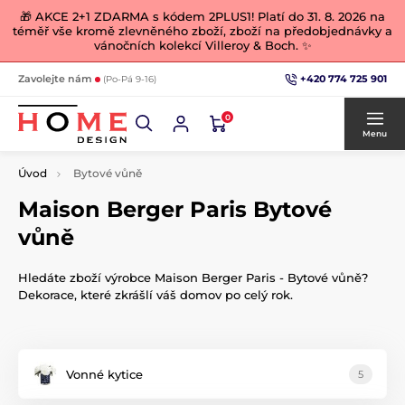
🎁 AKCE 2+1 ZDARMA s kódem 2PLUS1! Platí do 31. 8. 2026 na
téměř vše kromě zlevněného zboží, zboží na předobjednávky a
vánočních kolekcí Villeroy & Boch. ✨
+420 774 725 901
Zavolejte nám
(Po-Pá 9-16)
0
Menu
Úvod
Bytové vůně
Maison Berger Paris Bytové
vůně
Hledáte zboží výrobce Maison Berger Paris - Bytové vůně?
Dekorace, které zkrášlí váš domov po celý rok.
Vonné kytice
5