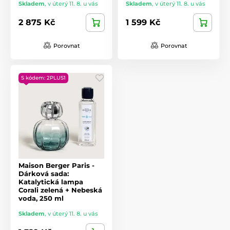
Skladem
,
v úterý 11. 8. u vás
Skladem
,
v úterý 11. 8. u vás
2 875 Kč
1 599 Kč
Porovnat
Porovnat
S kódem: 2PLUS1
Maison Berger Paris -
Dárková sada:
Katalytická lampa
Corali zelená + Nebeská
voda, 250 ml
Skladem
,
v úterý 11. 8. u vás