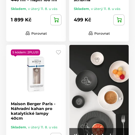
Skladem
,
v úterý 11. 8. u vás
Skladem
,
v úterý 11. 8. u vás
1 899 Kč
499 Kč
Porovnat
Porovnat
S kódem: 2PLUS1
Maison Berger Paris -
Náhradní kahan pro
katalytické lampy
40cm
Skladem
,
v úterý 11. 8. u vás