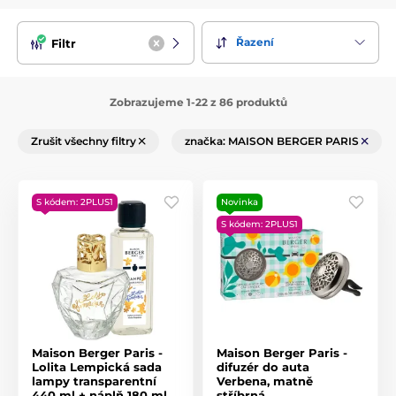
Řazení
Filtr
Zobrazujeme 1-22 z 86 produktů
Zrušit všechny filtry
značka: MAISON BERGER PARIS
S kódem: 2PLUS1
Novinka
S kódem: 2PLUS1
Maison Berger Paris -
Maison Berger Paris -
Lolita Lempická sada
difuzér do auta
lampy transparentní
Verbena, matně
440 ml + náplň 180 ml
stříbrná