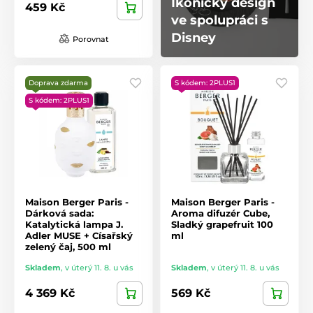
Ikonický design
459 Kč
ve spolupráci s
Disney
Porovnat
Doprava zdarma
S kódem: 2PLUS1
S kódem: 2PLUS1
Maison Berger Paris -
Maison Berger Paris -
Dárková sada:
Aroma difuzér Cube,
Katalytická lampa J.
Sladký grapefruit 100
Adler MUSE + Císařský
ml
zelený čaj, 500 ml
Skladem
,
v úterý 11. 8. u vás
Skladem
,
v úterý 11. 8. u vás
4 369 Kč
569 Kč