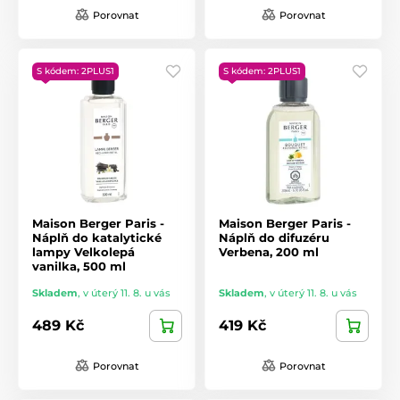
Porovnat
Porovnat
S kódem: 2PLUS1
S kódem: 2PLUS1
Maison Berger Paris -
Maison Berger Paris -
Náplň do katalytické
Náplň do difuzéru
lampy Velkolepá
Verbena, 200 ml
vanilka, 500 ml
Skladem
,
v úterý 11. 8. u vás
Skladem
,
v úterý 11. 8. u vás
489 Kč
419 Kč
Porovnat
Porovnat