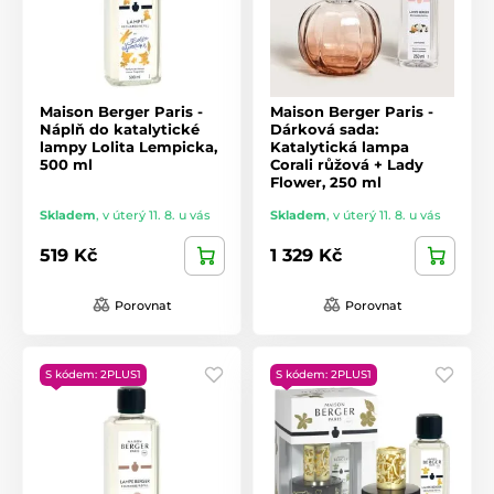
Maison Berger Paris -
Maison Berger Paris -
Náplň do katalytické
Dárková sada:
lampy Lolita Lempicka,
Katalytická lampa
500 ml
Corali růžová + Lady
Flower, 250 ml
Skladem
,
v úterý 11. 8. u vás
Skladem
,
v úterý 11. 8. u vás
519 Kč
1 329 Kč
Porovnat
Porovnat
S kódem: 2PLUS1
S kódem: 2PLUS1