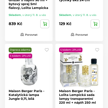
bytový sprej 5ml
fialový, Lolita Lempicka
Skladem
,
v úterý 11. 8. u vás
Skladem
,
v úterý 11. 8. u vás
839 Kč
129 Kč
Porovnat
Porovnat
Doprava zdarma
S kódem: 2PLUS1
S kódem: 2PLUS1
Maison Berger Paris -
Maison Berger Paris -
Katalytická lampa
Lolita Lempická sada
Jungle 0,7l, bílá
lampy transparentní
220 ml + náplň 250 ml