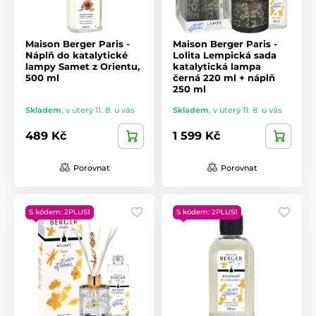
Maison Berger Paris -
Maison Berger Paris -
Náplň do katalytické
Lolita Lempická sada
lampy Samet z Orientu,
katalytická lampa
500 ml
černá 220 ml + náplň
250 ml
Skladem
,
v úterý 11. 8. u vás
Skladem
,
v úterý 11. 8. u vás
489 Kč
1 599 Kč
Porovnat
Porovnat
S kódem: 2PLUS1
S kódem: 2PLUS1