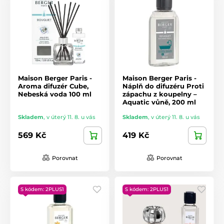
Maison Berger Paris -
Maison Berger Paris -
Aroma difuzér Cube,
Náplň do difuzéru Proti
Nebeská voda 100 ml
zápachu z koupelny –
Aquatic vůně, 200 ml
Skladem
,
v úterý 11. 8. u vás
Skladem
,
v úterý 11. 8. u vás
569 Kč
419 Kč
Porovnat
Porovnat
S kódem: 2PLUS1
S kódem: 2PLUS1