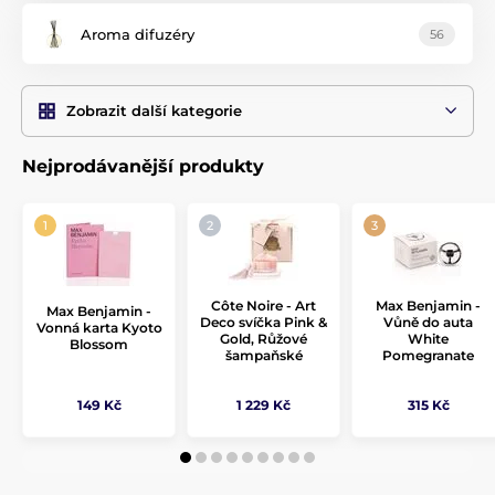
Aroma difuzéry
56
Zobrazit další kategorie
Nejprodávanější produkty
Côte Noire - Art
Max Benjamin -
Max Benjamin -
Deco svíčka Pink &
Vůně do auta
Vonná karta Kyoto
Gold, Růžové
White
Blossom
šampaňské
Pomegranate
149 Kč
1 229 Kč
315 Kč