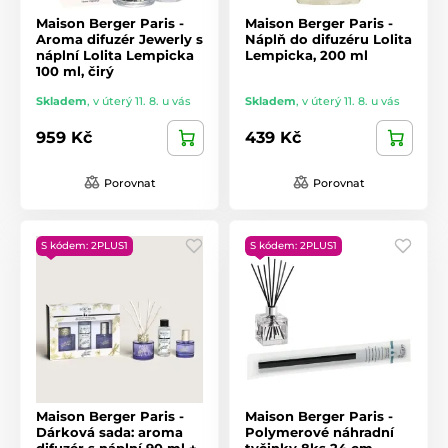
Maison Berger Paris -
Maison Berger Paris -
Aroma difuzér Jewerly s
Náplň do difuzéru Lolita
náplní Lolita Lempicka
Lempicka, 200 ml
100 ml, čirý
Skladem
,
v úterý 11. 8. u vás
Skladem
,
v úterý 11. 8. u vás
959 Kč
439 Kč
Porovnat
Porovnat
S kódem: 2PLUS1
S kódem: 2PLUS1
Maison Berger Paris -
Maison Berger Paris -
Dárková sada: aroma
Polymerové náhradní
difuzér s náplní 90 ml +
tyčinky 8ks 24 cm