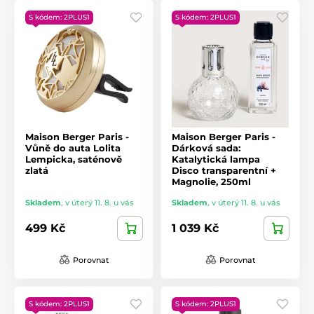
S kódem: 2PLUS1
S kódem: 2PLUS1
Maison Berger Paris -
Maison Berger Paris -
Vůně do auta Lolita
Dárková sada:
Lempicka, saténově
Katalytická lampa
zlatá
Disco transparentní +
Magnolie, 250ml
Skladem
,
v úterý 11. 8. u vás
Skladem
,
v úterý 11. 8. u vás
499 Kč
1 039 Kč
Porovnat
Porovnat
S kódem: 2PLUS1
S kódem: 2PLUS1