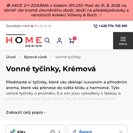
🎁 AKCE 2+1 ZDARMA s kódem 2PLUS1! Platí do 31. 8. 2026 na
téměř vše kromě zlevněného zboží, zboží na předobjednávky a
vánočních kolekcí Villeroy & Boch. ✨
+420 774 725 901
Zavolejte nám
(Po-Pá 9-16)
0
Menu
Úvod
Bytové vůně
Vonné tyčinky
Vonné tyčinky, Krémová
Představte si tyčinky, které vás obklopí luxusním a přírodním
aroma, které vás přenese do světa klidu a harmonie. Tyto
vonné tyčinky o průměru 0,4 cm jsou vytvořeny s láskou a
pečlivostí, z velké části ručně, aby byla zachována jejich
jedinečnost a kvalita.
Zobrazit celý popis
›
Při jejich výrobě byly použity pouze
přírodní komponenty
,
bez jakýchkoli barviv, pesticidů nebo lepidel. Základem
těchto malých zázraků je
bambus
a ovoněný dřevěný prach,
který je bohatý na originální a autentické vonné esence. Tato
Řazení
Filtr