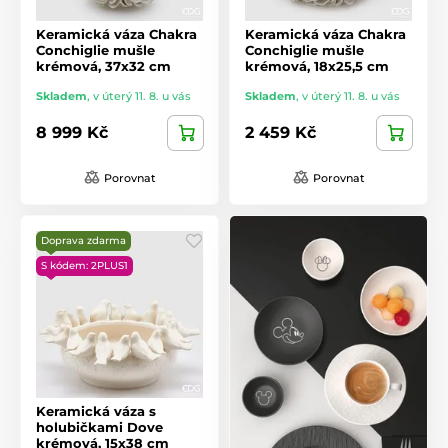
Keramická váza Chakra
Keramická váza Chakra
Conchiglie mušle
Conchiglie mušle
krémová, 37x32 cm
krémová, 18x25,5 cm
Skladem
,
v úterý 11. 8. u vás
Skladem
,
v úterý 11. 8. u vás
8 999 Kč
2 459 Kč
Porovnat
Porovnat
Doprava zdarma
S kódem: 2PLUS1
Keramická váza s
holubičkami Dove
krémová, 15x38 cm