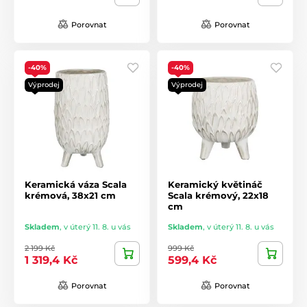
Porovnat
Porovnat
-40%
-40%
Výprodej
Výprodej
Keramická váza Scala
Keramický květináč
krémová, 38x21 cm
Scala krémový, 22x18
cm
Skladem
,
v úterý 11. 8. u vás
Skladem
,
v úterý 11. 8. u vás
2 199 Kč
999 Kč
1 319,4 Kč
599,4 Kč
Porovnat
Porovnat