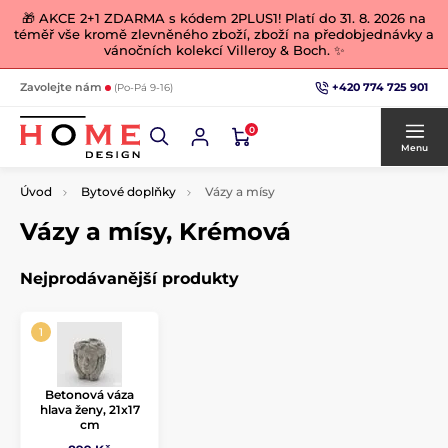
🎁 AKCE 2+1 ZDARMA s kódem 2PLUS1! Platí do 31. 8. 2026 na
téměř vše kromě zlevněného zboží, zboží na předobjednávky a
vánočních kolekcí Villeroy & Boch. ✨
+420 774 725 901
Zavolejte nám
(Po-Pá 9-16)
0
Menu
Úvod
Bytové doplňky
Vázy a mísy
Vázy a mísy, Krémová
Nejprodávanější produkty
Betonová váza
hlava ženy, 21x17
cm