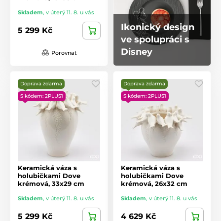
Skladem
,
v úterý 11. 8. u vás
Ikonický design
5 299 Kč
ve spolupráci s
Disney
Porovnat
Doprava zdarma
Doprava zdarma
S kódem: 2PLUS1
S kódem: 2PLUS1
Keramická váza s
Keramická váza s
holubičkami Dove
holubičkami Dove
krémová, 33x29 cm
krémová, 26x32 cm
Skladem
,
v úterý 11. 8. u vás
Skladem
,
v úterý 11. 8. u vás
5 299 Kč
4 629 Kč