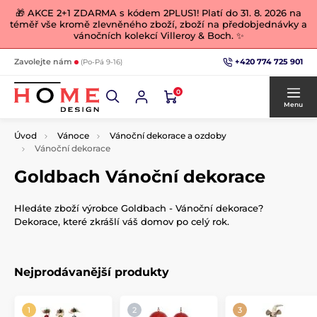
🎁 AKCE 2+1 ZDARMA s kódem 2PLUS1! Platí do 31. 8. 2026 na
téměř vše kromě zlevněného zboží, zboží na předobjednávky a
vánočních kolekcí Villeroy & Boch. ✨
+420 774 725 901
Zavolejte nám
(Po-Pá 9-16)
0
Menu
Úvod
Vánoce
Vánoční dekorace a ozdoby
Vánoční dekorace
Goldbach Vánoční dekorace
Hledáte zboží výrobce Goldbach - Vánoční dekorace?
Dekorace, které zkrášlí váš domov po celý rok.
Nejprodávanější produkty