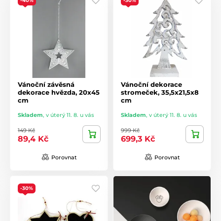
-40%
-30%
Vánoční závěsná
Vánoční dekorace
dekorace hvězda, 20x45
stromeček, 35,5x21,5x8
cm
cm
Skladem
,
v úterý 11. 8. u vás
Skladem
,
v úterý 11. 8. u vás
149 Kč
999 Kč
89,4 Kč
699,3 Kč
Porovnat
Porovnat
-30%