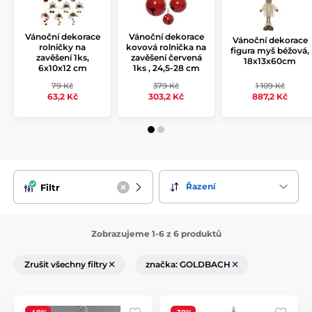
Vánoční dekorace
Vánoční dekorace
Vánoční dekorace
rolničky na
kovová rolnička na
figura myš béžová,
zavěšení 1ks,
zavěšení červená
18x13x60cm
6x10x12 cm
1ks , 24,5-28 cm
79 Kč
379 Kč
1 109 Kč
63,2 Kč
303,2 Kč
887,2 Kč
Řazení
Filtr
Zobrazujeme 1-6 z 6 produktů
Zrušit všechny filtry
značka: GOLDBACH