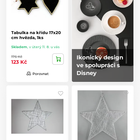
Tabulka na křídu 17x20
cm hvězda, 1ks
Skladem
,
v úterý 11. 8. u vás
Ikonický design
176 Kč
123 Kč
ve spolupráci s
Disney
Porovnat