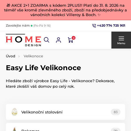
🎁 AKCE 2+1 ZDARMA s kódem 2PLUS1! Platí do 31. 8. 2026 na
téměř vše kromě zlevněného zboží, zboží na předobjednávky a
vánočních kolekcí Villeroy & Boch. ✨
+420 774 725 901
Zavolejte nám
(Po-Pá 9-16)
0
Menu
Úvod
Velikonoce
Easy Life Velikonoce
Hledáte zboží výrobce Easy Life - Velikonoce? Dekorace,
které zkrášlí váš domov po celý rok.
Velikonoční stolování
83
Dekorace
79