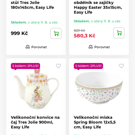
stůl Tres Jolie
obdélník se zajíčky
180x145cm, Easy Life
Happy Easter 35x15cm,
Easy Life
Skladem
,
v úterý 11. 8. u vás
Skladem
,
v úterý 11. 8. u vás
829 Kč
999 Kč
580,3 Kč
Porovnat
Porovnat
S kódem: 2PLUS1
S kódem: 2PLUS1
Velikonoční konvice na
Velikonoční miska
čaj Tres Jolie 900ml,
Spring Bloom 12x5,5
Easy Life
cm, Easy Life