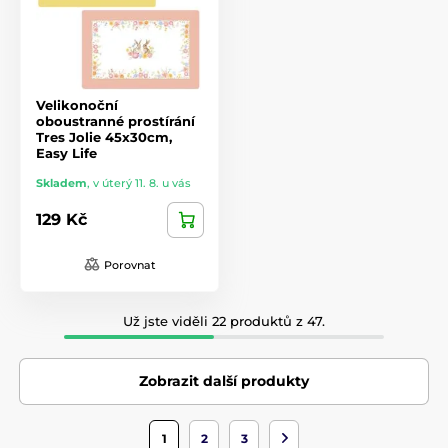
Velikonoční
oboustranné prostírání
Tres Jolie 45x30cm,
Easy Life
Skladem
,
v úterý 11. 8. u vás
129 Kč
Porovnat
Už jste viděli 22 produktů z 47.
Zobrazit další produkty
1
2
3