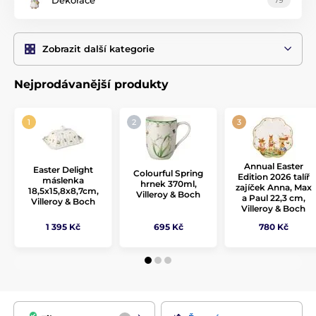
Zobrazit další kategorie
Nejprodávanější produkty
Annual Easter
Easter Delight
Colourful Spring
Edition 2026 talíř
máslenka
hrnek 370ml,
zajíček Anna, Max
18,5x15,8x8,7cm,
Villeroy & Boch
a Paul 22,3 cm,
Villeroy & Boch
Villeroy & Boch
1 395 Kč
695 Kč
780 Kč