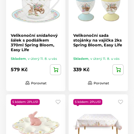
Velikonoční snídaňový
Velikonoční sada
šálek s podšálkem
stojánky na vajíčka 2ks
370ml Spring Bloom,
Spring Bloom, Easy Life
Easy Life
Skladem
,
v úterý 11. 8. u vás
Skladem
,
v úterý 11. 8. u vás
579 Kč
339 Kč
Porovnat
Porovnat
S kódem: 2PLUS1
S kódem: 2PLUS1