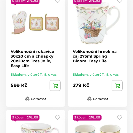
S kódem: 2PLUS1
S kódem: 2PLUS1
Velikonoční rukavice
Velikonoční hrnek na
30x20 cm a chňapky
čaj 275ml Spring
20x20cm Tres Jolie,
Bloom, Easy Life
Easy Life
Skladem
,
v úterý 11. 8. u vás
Skladem
,
v úterý 11. 8. u vás
599 Kč
279 Kč
Porovnat
Porovnat
S kódem: 2PLUS1
S kódem: 2PLUS1