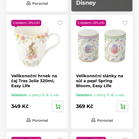
Disney
Porovnat
S kódem: 2PLUS1
S kódem: 2PLUS1
Velikonoční hrnek na
Velikonoční slánky na
čaj Tres Jolie 320ml,
sůl a pepř Spring
Easy Life
Bloom, Easy Life
Skladem
,
v úterý 11. 8. u vás
Skladem
,
v úterý 11. 8. u vás
349 Kč
369 Kč
Porovnat
Porovnat