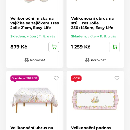
Velikonoční miska na
Velikonoční ubrus na
vajíčka se zajíčkem Tres
stůl Tres Jolie
Jolie 21cm, Easy Life
250x145cm, Easy Life
Skladem
,
v úterý 11. 8. u vás
Skladem
,
v úterý 11. 8. u vás
879 Kč
1 259 Kč
Porovnat
Porovnat
S kódem: 2PLUS1
-30%
Velikonoční ubrus na
Velikonoční podnos