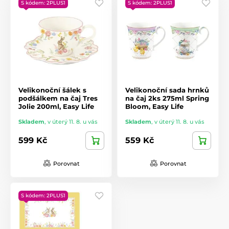
S kódem: 2PLUS1
S kódem: 2PLUS1
Velikonoční šálek s
Velikonoční sada hrnků
podšálkem na čaj Tres
na čaj 2ks 275ml Spring
Jolie 200ml, Easy Life
Bloom, Easy Life
Skladem
,
v úterý 11. 8. u vás
Skladem
,
v úterý 11. 8. u vás
599 Kč
559 Kč
Porovnat
Porovnat
S kódem: 2PLUS1