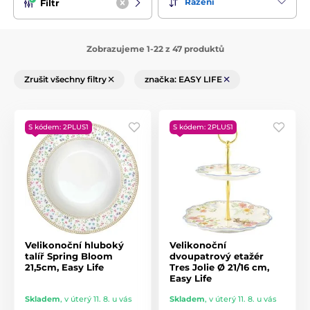
Řazení
Filtr
Zobrazujeme 1-22 z 47 produktů
Zrušit všechny filtry
značka: EASY LIFE
S kódem: 2PLUS1
S kódem: 2PLUS1
Velikonoční hluboký
Velikonoční
talíř Spring Bloom
dvoupatrový etažér
21,5cm, Easy Life
Tres Jolie Ø 21/16 cm,
Easy Life
Skladem
,
v úterý 11. 8. u vás
Skladem
,
v úterý 11. 8. u vás