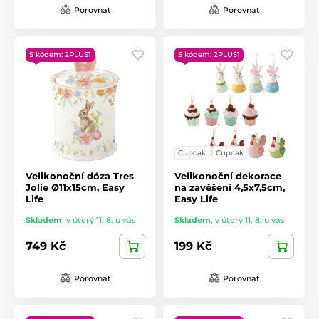
Porovnat
Porovnat
S kódem: 2PLUS1
S kódem: 2PLUS1
Cupcak
Cupcak
Velikonoční dóza Tres
Velikonoční dekorace
Jolie Ø11x15cm, Easy
na zavěšení 4,5x7,5cm,
Life
Easy Life
Skladem
,
v úterý 11. 8. u vás
Skladem
,
v úterý 11. 8. u vás
749 Kč
199 Kč
Porovnat
Porovnat