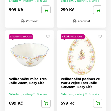
Skladem
,
v úterý 11. 8. u vás
Skladem
,
v úterý 11. 8. u vás
999 Kč
259 Kč
Porovnat
Porovnat
S kódem: 2PLUS1
S kódem: 2PLUS1
Velikonoční mísa Tres
Velikonoční podnos ve
Jolie 20cm, Easy Life
tvaru vejce Tres Jolie
30x21cm, Easy Life
Skladem
,
v úterý 11. 8. u vás
Skladem
,
v úterý 11. 8. u vás
699 Kč
579 Kč