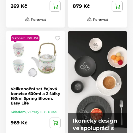
269 Kč
879 Kč
Porovnat
Porovnat
S kódem: 2PLUS1
Velikonoční set čajová
konvice 600ml a 2 šálky
160ml Spring Bloom,
Easy Life
Skladem
,
v úterý 11. 8. u vás
Ikonický design
969 Kč
ve spolupráci s