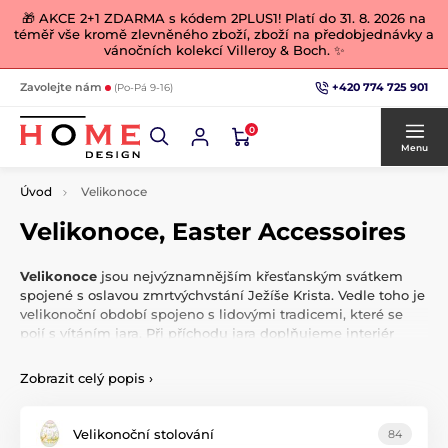
🎁 AKCE 2+1 ZDARMA s kódem 2PLUS1! Platí do 31. 8. 2026 na
téměř vše kromě zlevněného zboží, zboží na předobjednávky a
vánočních kolekcí Villeroy & Boch. ✨
+420 774 725 901
Zavolejte nám
(Po-Pá 9-16)
0
Menu
Úvod
Velikonoce
Velikonoce, Easter Accessoires
Velikonoce
jsou nejvýznamnějším křesťanským svátkem
spojené s oslavou zmrtvýchvstání Ježíše Krista. Vedle toho je
velikonoční období spojeno s lidovými tradicemi, které se
pojí s vítáním jara. Při příchodu jara doplňujeme interiér
teplými
barvami. Probuďte domov ze zimního spánku
krásnými jarními a velikonočními dekoracemi. Prožijte to
Zobrazit celý popis
›
nejkrásnější
jaro a léto
, na které budete dlouho vzpomínat.
Velikonoční stolování
84