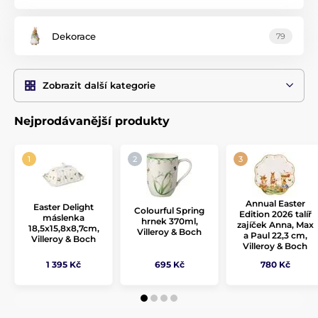
Dekorace
79
Zobrazit další kategorie
Nejprodávanější produkty
Annual Easter
Easter Delight
Colourful Spring
Edition 2026 talíř
máslenka
hrnek 370ml,
zajíček Anna, Max
18,5x15,8x8,7cm,
Villeroy & Boch
a Paul 22,3 cm,
Villeroy & Boch
Villeroy & Boch
1 395 Kč
695 Kč
780 Kč