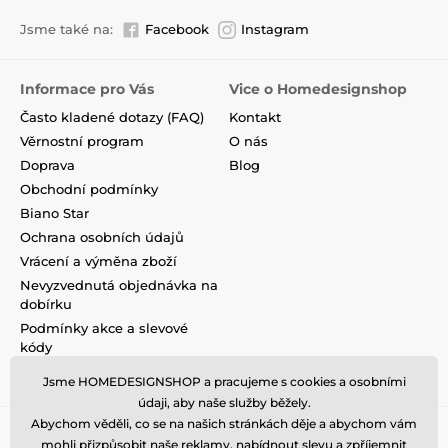
Jsme také na:
Facebook
Instagram
Informace pro Vás
Vice o Homedesignshop
Často kladené dotazy (FAQ)
Kontakt
Věrnostní program
O nás
Doprava
Blog
Obchodní podmínky
Biano Star
Ochrana osobních údajů
Vrácení a výměna zboží
Nevyzvednutá objednávka na
dobírku
Podmínky akce a slevové
kódy
Reklamace
Jsme HOMEDESIGNSHOP a pracujeme s cookies a osobními
údaji, aby naše služby běžely.
Abychom věděli, co se na našich stránkách děje a abychom vám
mohli přizpůsobit naše reklamy, nabídnout slevu a zpříjemnit