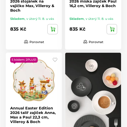
2026 stojánek na
2026 miska zajíček Paul
vajíčko Max, Villeroy &
16,2 cm, Villeroy & Boch
Boch
Skladem
,
v úterý 11. 8. u vás
Skladem
,
v úterý 11. 8. u vás
835 Kč
835 Kč
Porovnat
Porovnat
S kódem: 2PLUS1
Annual Easter Edition
2026 talíř zajíček Anna,
Max a Paul 22,3 cm,
Villeroy & Boch