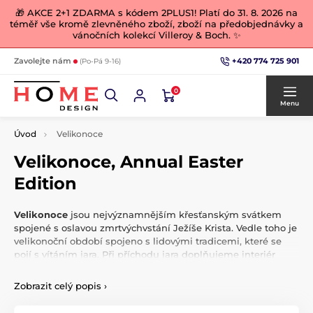
🎁 AKCE 2+1 ZDARMA s kódem 2PLUS1! Platí do 31. 8. 2026 na
téměř vše kromě zlevněného zboží, zboží na předobjednávky a
vánočních kolekcí Villeroy & Boch. ✨
+420 774 725 901
Zavolejte nám
(Po-Pá 9-16)
0
Menu
Úvod
Velikonoce
Velikonoce, Annual Easter
Edition
Velikonoce
jsou nejvýznamnějším křesťanským svátkem
spojené s oslavou zmrtvýchvstání Ježíše Krista. Vedle toho je
velikonoční období spojeno s lidovými tradicemi, které se
pojí s vítáním jara. Při příchodu jara doplňujeme interiér
teplými
barvami. Probuďte domov ze zimního spánku
krásnými jarními a velikonočními dekoracemi. Prožijte to
Zobrazit celý popis
›
nejkrásnější
jaro a léto
, na které budete dlouho vzpomínat.