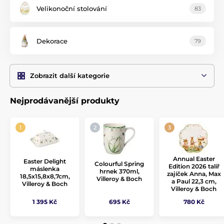
Velikonoční stolování
83
Dekorace
79
Zobrazit další kategorie
Nejprodávanější produkty
Annual Easter
Easter Delight
Colourful Spring
Edition 2026 talíř
máslenka
hrnek 370ml,
zajíček Anna, Max
18,5x15,8x8,7cm,
Villeroy & Boch
a Paul 22,3 cm,
Villeroy & Boch
Villeroy & Boch
1 395 Kč
695 Kč
780 Kč