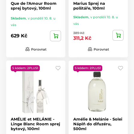
Que de l'Amour Room
Marius Sprej na
sprej bytový, 100ml
polštáře, 100ml
Skladem
,
v pondělí 10. 8. u
Skladem
,
v pondělí 10. 8. u
vás
vás
389 Kč
629 Kč
311,2 Kč
Porovnat
Porovnat
S kódem: 2PLUS1
S kódem: 2PLUS1
AMÉLIE et MELÁNIE -
Amélie & Melánie - Solei
Linge Blanc Room sprej
Náplň do difuzéru,
bytový, 100ml
500ml