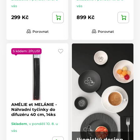
vás
vás
299 Kč
899 Kč
Porovnat
Porovnat
S kódem: 2PLUS1
AMÉLIE et MELÁNIE -
Náhradní tyčinky do
difuzéru 40 cm, 14ks
Skladem
,
v pondělí 10. 8. u
vás
Ikonický design