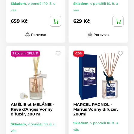
Skladem
,
v pondělí 10. 8. u
Skladem
,
v pondělí 10. 8. u
vás
vás
659 Kč
629 Kč
Porovnat
Porovnat
S kódem: 2PLUS1
-20%
AMÉLIE et MELÁNIE -
MARCEL PAGNOL -
Rêve d'Anges Vonný
Marius Vonný difuzér,
difuzér, 300 ml
200ml
Skladem
,
v pondělí 10. 8. u
Skladem
,
v pondělí 10. 8. u
vás
vás