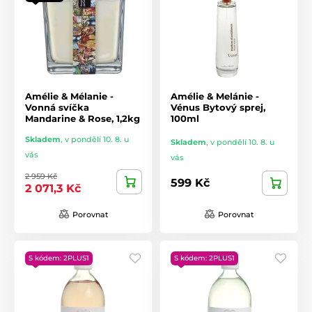
Amélie & Mélanie -
Amélie & Melánie -
Vonná svíčka
Vénus Bytový sprej,
Mandarine & Rose, 1,2kg
100ml
Skladem
,
v pondělí 10. 8. u
Skladem
,
v pondělí 10. 8. u
vás
vás
2 959 Kč
599 Kč
2 071,3 Kč
Porovnat
Porovnat
S kódem: 2PLUS1
S kódem: 2PLUS1