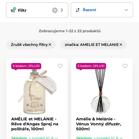
Řazení
Filtr
Zobrazujeme 1-22 z 22 produktů
Zrušit všechny filtry
značka: AMELIE ET MELANIE
S kódem: 2PLUS1
S kódem: 2PLUS1
AMÉLIE et MELÁNIE -
Amélie & Melánie -
Rêve d'Anges Sprej na
Vénus Vonný difuzér,
polštáře, 100ml
500ml
Skladem
,
v pondělí 10. 8. u
Skladem
,
v pondělí 10. 8. u