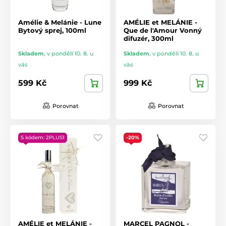
Amélie & Melánie - Lune
AMÉLIE et MELÁNIE -
Bytový sprej, 100ml
Que de l'Amour Vonný
difuzér, 300ml
Skladem
,
v pondělí 10. 8. u
Skladem
,
v pondělí 10. 8. u
vás
vás
599 Kč
999 Kč
Porovnat
Porovnat
S kódem: 2PLUS1
-20%
AMÉLIE et MELÁNIE -
MARCEL PAGNOL -