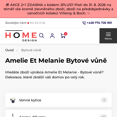
🎁 AKCE 2+1 ZDARMA s kódem 2PLUS1! Platí do 31. 8. 2026 na
téměř vše kromě zlevněného zboží, zboží na předobjednávky a
vánočních kolekcí Villeroy & Boch. ✨
+420 774 725 901
Zavolejte nám
(Po-Pá 9-16)
0
Menu
Úvod
Bytové vůně
Amelie Et Melanie Bytové vůně
Hledáte zboží výrobce Amelie Et Melanie - Bytové vůně?
Dekorace, které zkrášlí váš domov po celý rok.
Vonné kytice
5
Aroma difuzéry
57