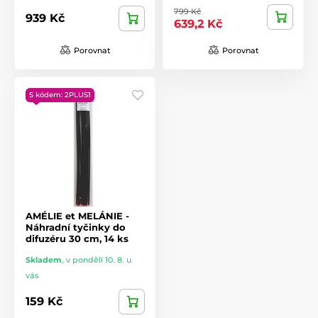
799 Kč
939 Kč
639,2 Kč
Porovnat
Porovnat
S kódem: 2PLUS1
AMÉLIE et MELÁNIE -
Náhradní tyčinky do
difuzéru 30 cm, 14 ks
Skladem
,
v pondělí 10. 8. u
vás
159 Kč