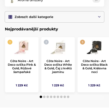
Zobrazit další kategorie
Nejprodávanější produkty
Côte Noire - Art
Côte Noire - Art
Côte Noire - Art
Deco svíčka Pink &
Deco svíčka White
Deco svíčka Black
Gold, Růžové
& Gold, Čaj z květů
& Gold, Královna
šampaňské
jasmínu
noci
1 229 Kč
1 229 Kč
1 229 Kč